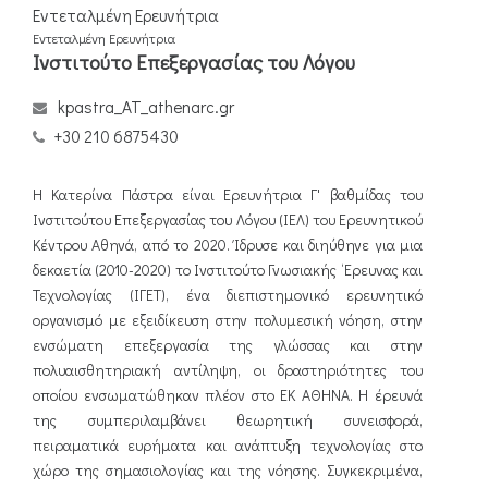
Εντεταλμένη Ερευνήτρια
Εντεταλμένη Ερευνήτρια
Ινστιτούτο Επεξεργασίας του Λόγου
kpastra_AT_athenarc.gr
+30 210 6875430
Η Κατερίνα Πάστρα είναι Ερευνήτρια Γ' βαθμίδας του
Ινστιτούτου Επεξεργασίας του Λόγου (ΙΕΛ) του Ερευνητικού
Κέντρου Αθηνά, από το 2020. Ίδρυσε και διηύθηνε για μια
δεκαετία (2010-2020) το Ινστιτούτο Γνωσιακής ‘Ερευνας και
Τεχνολογίας (ΙΓΕΤ), ένα διεπιστημονικό ερευνητικό
οργανισμό με εξειδίκευση στην πολυμεσική νόηση, στην
ενσώματη επεξεργασία της γλώσσας και στην
πολυαισθητηριακή αντίληψη, οι δραστηριότητες του
οποίου ενσωματώθηκαν πλέον στο ΕΚ ΑΘΗΝΑ. Η έρευνά
της συμπεριλαμβάνει θεωρητική συνεισφορά,
πειραματικά ευρήματα και ανάπτυξη τεχνολογίας στο
χώρο της σημασιολογίας και της νόησης. Συγκεκριμένα,