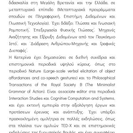
διδασκαλία στη Μεγάλη Βρετανία και την Ελλάδα, σε
μεταπτυχιακό επίπεδο (Mεταπτυχιακά προγράμματα
σπουδών σε Πληροφορική, Επιστήμη Δεδομένων και
Γλωσσική Τεχνολογία). ‘Eχει διδάξει ‘Γλώσσα και Γνωσιακή
Ρομποτική’, ‘Επεξεργασία Φυσικής Γλώσσας’, ‘Μηχανές
Αναζήτησης και Εξόρυξη Δεδομένων από τον Παγκόσμιο
Ιστό’, και ‘Διάδραση Ανθρώπου-Μηχανής και Γραφικές
Διεπαφές’.
Η Κατερίνα έχει δημοσιεύσει σε διεθνή συνέδρια και
επιστημονικά περιοδικά υψηλού κύρους, όπως στο
περιοδικό Nature (Large-scale verbal elicitation of object
affordances and co-speech gestures) και το Philosophical
Transactions of the Royal Society B (The Minimalist
Grammar of Action). Είναι associate editor στα περιοδικά
Interaction Studies και Cognitive Computation and Systems,
και έχει εκτενή εμπειρία στην αξιολόγηση έργων και
προτάσεων έρευνας και ανάπτυξης. ‘Εχει υπάρξει
προσκεκλημένη ομιλήτρια σε πολλές εκδηλώσεις, όπως
στα πλαίσια των ομιλιών TED-X και σε επιστημονικές
εκδηλώσεις της Ευρωπαϊκής Βουλής, και έχει συνεισφέρει