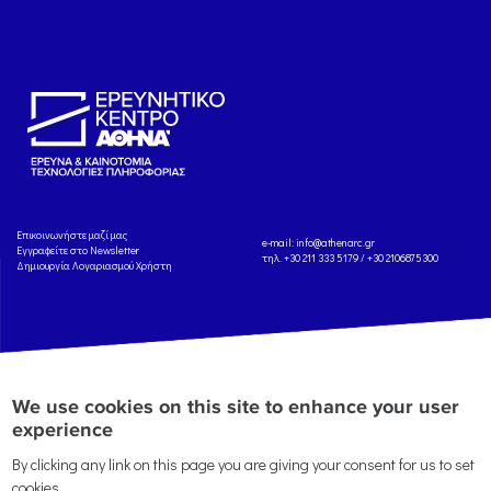
Eπικοινωνήστε μαζί μας
e-mail:
info@athenarc.gr
Εγγραφείτε στο Newsletter
τηλ. +30 211 333 5179 / +30 2106875300
Δημιουργία Λογαριασμού Χρήστη
Copyright: Athena Research Center, 2025
Πολιτική Προστασίας Δεδομένων
We use cookies on this site to enhance your user
Προσωπικού Χαρακτήρα
'Οροι
Χρήσης
Αναφορά
experience
By clicking any link on this page you are giving your consent for us to set
cookies.