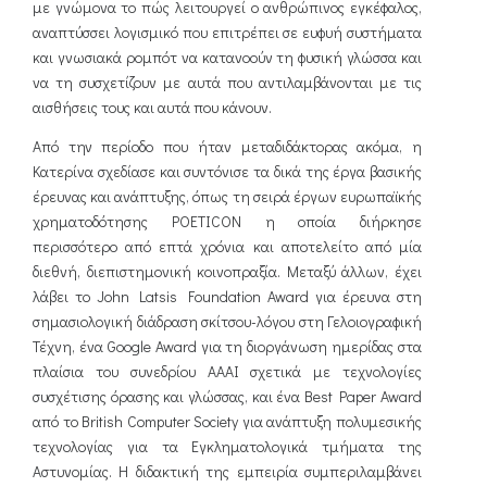
με γνώμονα το πώς λειτουργεί ο ανθρώπινος εγκέφαλος,
αναπτύσσει λογισμικό που επιτρέπει σε ευφυή συστήματα
και γνωσιακά ρομπότ να κατανοούν τη φυσική γλώσσα και
να τη συσχετίζουν με αυτά που αντιλαμβάνονται με τις
αισθήσεις τους και αυτά που κάνουν.
Από την περίοδο που ήταν μεταδιδάκτορας ακόμα, η
Κατερίνα σχεδίασε και συντόνισε τα δικά της έργα βασικής
έρευνας και ανάπτυξης, όπως τη σειρά έργων ευρωπαϊκής
χρηματοδότησης POETICON η οποία διήρκησε
περισσότερο από επτά χρόνια και αποτελείτο από μία
διεθνή, διεπιστημονική κοινοπραξία. Μεταξύ άλλων, έχει
λάβει το John Latsis Foundation Award για έρευνα στη
σημασιολογική διάδραση σκίτσου-λόγου στη Γελοιογραφική
Τέχνη, ένα Google Award για τη διοργάνωση ημερίδας στα
πλαίσια του συνεδρίου ΑΑΑΙ σχετικά με τεχνολογίες
συσχέτισης όρασης και γλώσσας, και ένα Best Paper Award
από το British Computer Society για ανάπτυξη πολυμεσικής
τεχνολογίας για τα Εγκληματολογικά τμήματα της
Αστυνομίας. Η διδακτική της εμπειρία συμπεριλαμβάνει