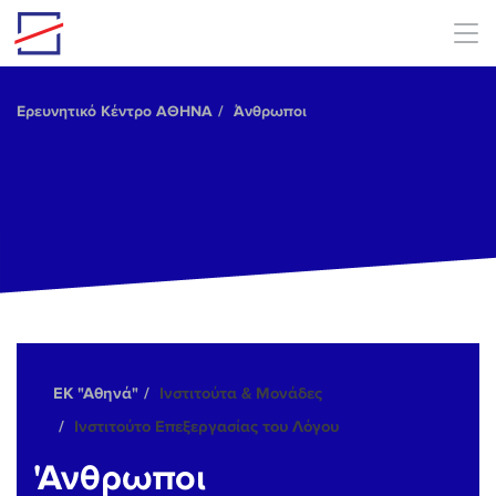
Skip to main content
Ερευνητικό Κέντρο ΑΘΗΝΑ
Άνθρωποι
ΕΚ "Αθηνά"
Ινστιτούτα & Μονάδες
Ινστιτούτο Επεξεργασίας του Λόγου
'Ανθρωποι