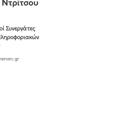
 Ντρίτσου
οί Συνεργάτες
Πληροφοριακών
ν
henarc.gr