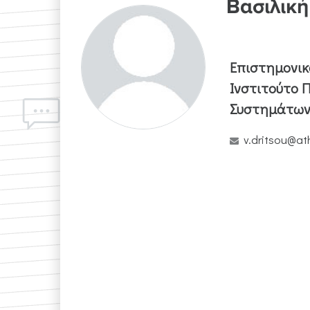
Βασιλική
Επιστημονικ
Ινστιτούτο 
Συστημάτω
v.dritsou@at