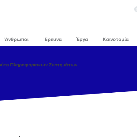
'Ανθρωποι
'Ερευνα
Έργα
Καινοτομία
τούτο Πληροφοριακών Συστημάτων