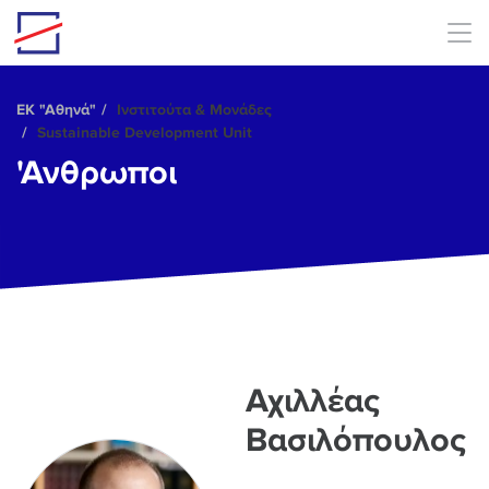
Skip to main content
ΕΚ "Αθηνά"
Ινστιτούτα & Μονάδες
Sustainable Development Unit
'Ανθρωποι
Αχιλλέας
Βασιλόπουλος