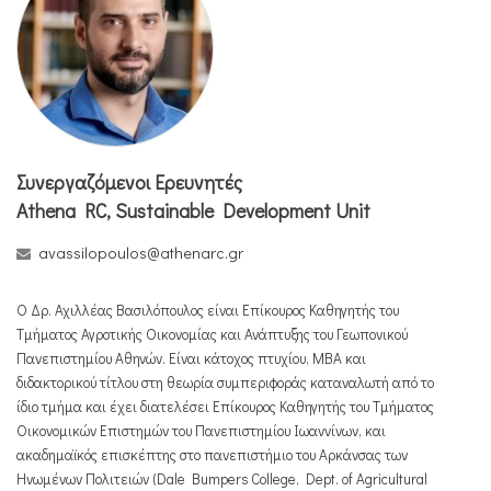
Συνεργαζόμενοι Ερευνητές
Athena RC, Sustainable Development Unit
avassilopoulos@athenarc.gr
Ο Δρ. Αχιλλέας Βασιλόπουλος είναι Επίκουρος Καθηγητής του
Τμήματος Αγροτικής Οικονομίας και Ανάπτυξης του Γεωπονικού
Πανεπιστημίου Αθηνών. Είναι κάτοχος πτυχίου, MBA και
διδακτορικού τίτλου στη θεωρία συμπεριφοράς καταναλωτή από το
ίδιο τμήμα και έχει διατελέσει Επίκουρος Καθηγητής του Τμήματος
Οικονομικών Επιστημών του Πανεπιστημίου Ιωαννίνων, και
ακαδημαϊκός επισκέπτης στο πανεπιστήμιο του Αρκάνσας των
Ηνωμένων Πολιτειών (Dale Bumpers College, Dept. of Agricultural