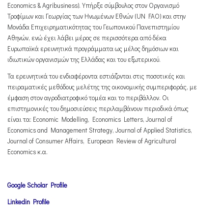
Economics & Agribusiness). Υπήρξε σύμβουλος στον Οργανισμό
Τροφίμων και Γεωργίας των Ηνωμένων Εθνών (UN FAO) και στην
Μονάδα Επιχειρηματικότητας του Γεωπονικού Πανεπιστημίου
Αθηνών, ενώ έχει λάβει μέρος σε περισσότερα από δέκα
Ευρωπαϊκά ερευνητικά προγράμματα ως μέλος δημόσιων και
ιδιωτικών οργανισμών της Ελλάδας και του εξωτερικού.
Τα ερευνητικά του ενδιαφέροντα εστιάζονται στις ποσοτικές και
πειραματικές μεθόδους μελέτης της οικονομικής συμπεριφοράς, με
έμφαση στον αγροδιατροφικό τομέα και το περιβάλλον. Οι
επιστημονικές του δημοσιεύσεις περιλαμβάνουν περιοδικά όπως
είναι τα: Economic Modelling, Economics Letters, Journal of
Economics and Management Strategy, Journal of Applied Statistics,
Journal of Consumer Affairs, European Review of Agricultural
Economics κ.α.
Google Scholar Profile
Linkedin Profile