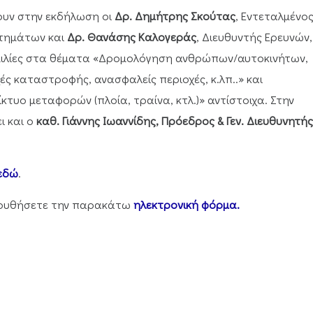
υν στην εκδήλωση οι
Δρ. Δημήτρης Σκούτας
, Εντεταλμένο
στημάτων και
Δρ. Θανάσης Καλογεράς
, Διευθυντής Ερευνών,
μιλίες στα θέματα «Δρομολόγηση ανθρώπων/αυτοκινήτων,
ές καταστροφής, ανασφαλείς περιοχές, κ.λπ..» και
τυο μεταφορών (πλοία, τραίνα, κτλ.)» αντίστοιχα. Στην
ι και ο
καθ. Γιάννης Ιωαννίδης, Πρόεδρος & Γεν. Διευθυνητής
εδώ
.
ολουθήσετε την παρακάτω
ηλεκτρονική φόρμα.