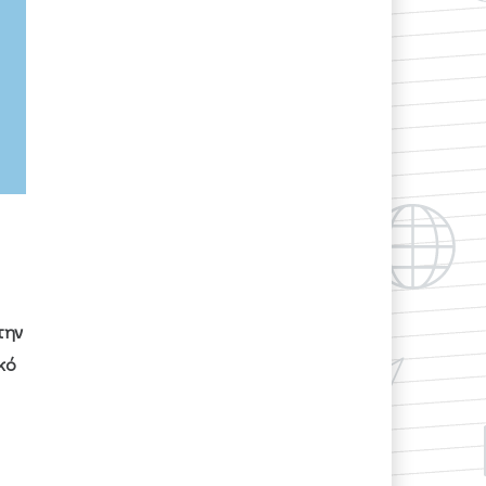
την
κό