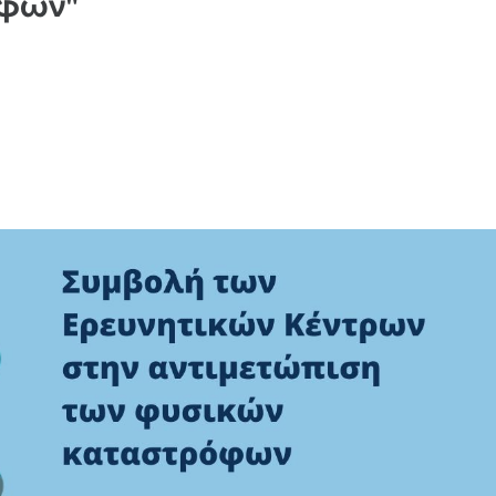
οφών"