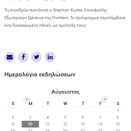
Τη συνεδρία συντόνισε ο Stephan Kuster, Επικεφαλής
Εξωτερικών Σχέσεων της Frontiers. Το πρόγραμμα περιλάμβανε
ένα διακεκριμένο πάνελ, με ομιλητές τους:
Ημερολόγιο εκδηλώσεων
Αύγουστος
«
»
S
M
T
W
T
F
S
1
2
3
4
5
6
7
8
9
10
11
12
13
14
15
16
17
18
19
20
21
22