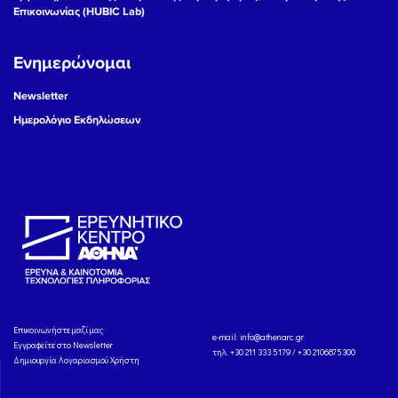
Επικοινωνίας (HUBIC Lab)
Ενημερώνομαι
Newsletter
Ημερολόγιο Εκδηλώσεων
Eπικοινωνήστε μαζί μας
e-mail:
info@athenarc.gr
Εγγραφείτε στο Newsletter
τηλ. +30 211 333 5179 / +30 2106875300
Δημιουργία Λογαριασμού Χρήστη