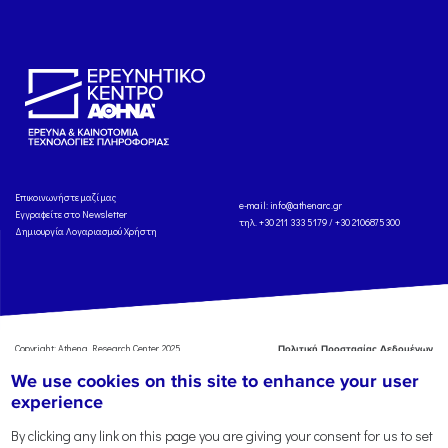
Eπικοινωνήστε μαζί μας
e-mail:
info@athenarc.gr
Εγγραφείτε στο Newsletter
τηλ. +30 211 333 5179 / +30 2106875300
Δημιουργία Λογαριασμού Χρήστη
Copyright: Athena Research Center, 2025
Πολιτική Προστασίας Δεδομένων
Προσωπικού Χαρακτήρα
'Οροι
We use cookies on this site to enhance your user
Χρήσης
Αναφορά
experience
By clicking any link on this page you are giving your consent for us to set