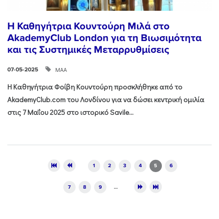
Η Καθηγήτρια Κουντούρη Μιλά στο
AkademyClub London για τη Βιωσιμότητα
και τις Συστημικές Μεταρρυθμίσεις
ΜΑΑ
07-05-2025
Η Καθηγήτρια Φοίβη Κουντούρη προσκλήθηκε από το
AkademyClub
.
com
του Λονδίνου για να δώσει κεντρική ομιλία
στις 7 Μαΐου 2025 στο ιστορικό
Savile...
Pages
1
2
3
4
5
6
7
8
9
…