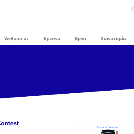
'Ανθρωποι
'Ερευνα
Έργα
Καινοτομία
Contest