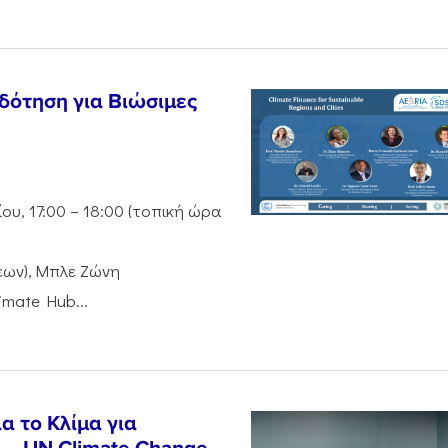
δότηση για Βιώσιμες
υ, 17:00 – 18:00 (τοπική ώρα
εων), Μπλε Ζώνη
imate Hub...
 το Κλίμα για