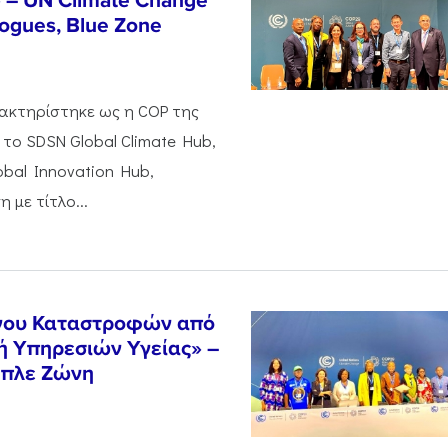
» – UN Climate Change
logues, Blue Zone
ρακτηρίστηκε ως η COP της
 το SDSN Global Climate Hub,
obal Innovation Hub,
με τίτλο...
ύνου Καταστροφών από
ή Υπηρεσιών Υγείας» –
πλε Ζώνη