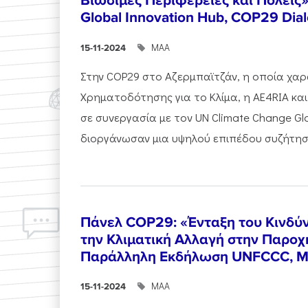
Βιώσιμες Περιφέρειες και Πόλεις
Global Innovation Hub, COP29 Dia
ΜΑΑ
15-11-2024
Στην COP29 στο Αζερμπαϊτζάν, η οποία χα
Χρηματοδότησης για το Κλίμα, η AE4RIA και
σε συνεργασία με τον UN Climate Change Gl
διοργάνωσαν μια υψηλού επιπέδου συζήτηση 
Πάνελ COP29: «Ένταξη του Κινδ
την Κλιματική Αλλαγή στην Παροχ
Παράλληλη Εκδήλωση UNFCCC, Μ
ΜΑΑ
15-11-2024