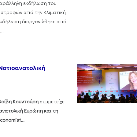
 παράλληλη εκδήλωση του
αστροφών από την Κλιματική
 εκδήλωση διοργανώθηκε από
..
 Νοτιοανατολική
Φοίβη Κουντούρη
συμμετείχε
οανατολική Ευρώπη και τη
conomist...