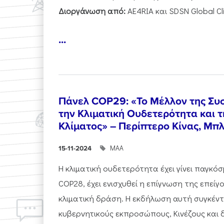
Διοργάνωση από:
AE4RIA και SDSN Global C
...
Πάνελ COP29: «Το Μέλλον της Συσ
την Κλιματική Ουδετερότητα και 
Κλίματος» – Περίπτερο Κίνας, Μπ
ΜΑΑ
15-11-2024
Η κλιματική ουδετερότητα έχει γίνει παγκό
COP28, έχει ενισχυθεί η επίγνωση της επείγ
κλιματική δράση. Η εκδήλωση αυτή συγκέ
κυβερνητικούς εκπροσώπους, Κινέζους και δι