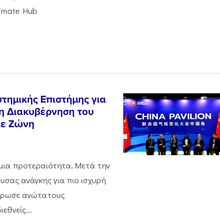
limate Hub
τημικής Επιστήμης για
τη Διακυβέρνηση του
λε Ζώνη
σμια προτεραιότητα. Μετά την
ουσας ανάγκης για πιο ισχυρή
ντρωσε ανώτατους
εθνείς...