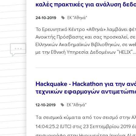
καλές πρακτικές για ανάλυση δε
ΕΚ "Αθηνά"
24-10-2019
Το Ερευνητικό Κέντρο «Αθηνά» λαμβάνει φ
Ανοικτής Πρόσβασης και σας προσκαλεί, σε
Ελληνικών Ακαδημαϊκών Βιβλιοθηκών, σε we
με την Εθνική Υπηρεσία Δεδομένων “HELIX”...
Hackquake - Hackathon για την α
τεχνικών εφαρμογών αντιμετώπι
ΕΚ "Αθηνά"
12-10-2019
Tα σεισμικά κύματα από τον σεισμό στην Αλ
14:04:25.2 (UTC) στις 23 Σεπτεμβρίου 2019 
σεισμογράφο στην Ηγουμενίτσα (εικόνα Α) σ