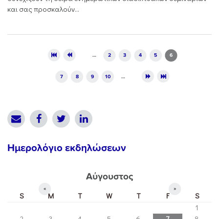
και σας προσκαλούν...
Pages
…
2
3
4
5
6
7
8
9
10
…
Ημερολόγιο εκδηλώσεων
Αύγουστος
«
»
S
M
T
W
T
F
S
1
2
3
4
5
6
7
8