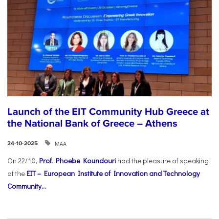
Launch of the EIT Community Hub Greece at
the National Bank of Greece – Athens
ΜΑΑ
24-10-2025
On 22/10,
Prof. Phoebe Koundouri
had the pleasure of speaking
at the
EIT – European Institute of Innovation and Technology
Community...