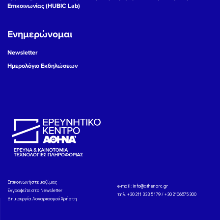
Επικοινωνίας (HUBIC Lab)
Ενημερώνομαι
Newsletter
Ημερολόγιο Εκδηλώσεων
Eπικοινωνήστε μαζί μας
e-mail:
info@athenarc.gr
Εγγραφείτε στο Newsletter
τηλ. +30 211 333 5179 / +30 2106875300
Δημιουργία Λογαριασμού Χρήστη