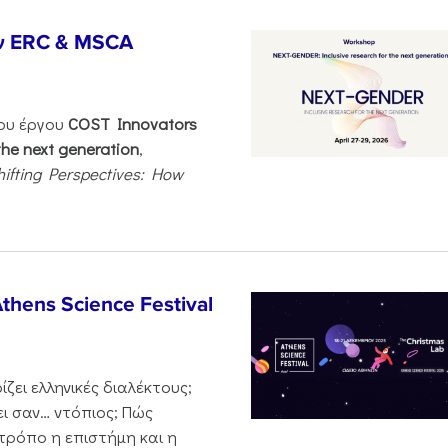
ν ERC & MSCA
του έργου
COST Innovators
the next generation
,
hifting Perspectives: How
thens Science Festival
ζει ελληνικές διαλέκτους;
ι σαν… ντόπιος; Πώς
 τρόπο η επιστήμη και η