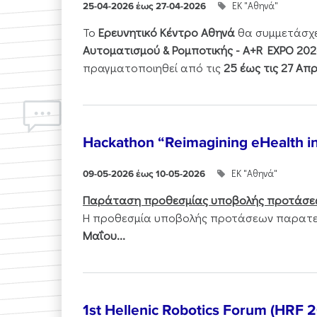
ΕΚ "Αθηνά"
25-04-2026 έως 27-04-2026
Το
Ερευνητικό Κέντρο Αθηνά
θα συμμετάσχ
Αυτοματισμού & Ρομποτικής - Α+R EXPO 202
πραγματοποιηθεί από τις
25 έως τις 27 Απρ
Hackathon “Reimagining eHealth i
ΕΚ "Αθηνά"
09-05-2026 έως 10-05-2026
Παράταση προθεσμίας υποβολής προτάσε
Η προθεσμία υποβολής προτάσεων παρατεί
Μαΐου...
1st Hellenic Robotics Forum (HRF 