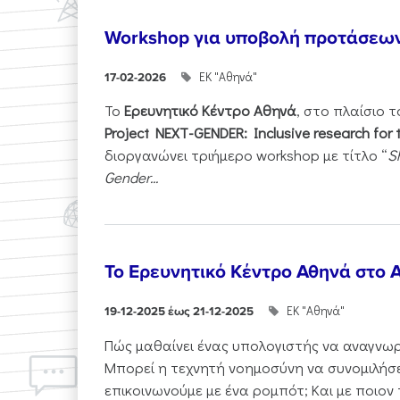
Workshop για υποβολή προτάσεω
ΕΚ "Αθηνά"
17-02-2026
Το
Ερευνητικό Κέντρο Αθηνά
, στο πλαίσιο 
Project NEXT-GENDER: Inclusive research for 
διοργανώνει τριήμερο workshop με τίτλο “
S
Gender...
Το Ερευνητικό Κέντρο Αθηνά στο A
ΕΚ "Αθηνά"
19-12-2025 έως 21-12-2025
Πώς μαθαίνει ένας υπολογιστής να αναγνωρί
Μπορεί η τεχνητή νοημοσύνη να συνομιλήσε
επικοινωνούμε με ένα ρομπότ; Και με ποιον