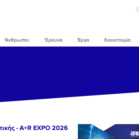
'Ανθρωποι
'Ερευνα
Έργα
Καινοτομία
τικής - A+R EXPO 2026