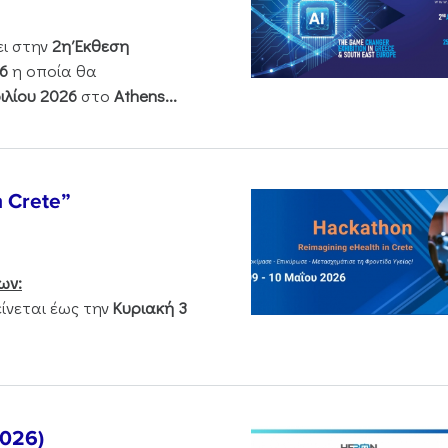
ει στην
2η Έκθεση
6
η οποία θα
ιλίου 2026
στο
Athens...
n Crete”
ων:
νεται έως την
Κυριακή 3
2026)