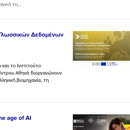
γική τη...
 Γλωσσικών Δεδομένων
και το Ινστιτούτο
Κέντρου Αθηνά διοργανώνουν
ληνική βιομηχανία, τη
he age of AI