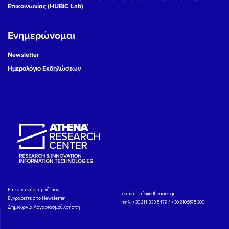
Επικοινωνίας (HUBIC Lab)
Ενημερώνομαι
Newsletter
Ημερολόγιο Εκδηλώσεων
Eπικοινωνήστε μαζί μας
e-mail:
info@athenarc.gr
Εγγραφείτε στο Newsletter
τηλ. +30 211 333 5179 / +30 2106875300
Δημιουργία Λογαριασμού Χρήστη