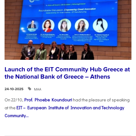
Launch of the EIT Community Hub Greece at
the National Bank of Greece – Athens
ΜΑΑ
24-10-2025
On 22/10,
Prof. Phoebe Koundouri
had the pleasure of speaking
at the
EIT – European Institute of Innovation and Technology
Community...