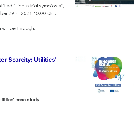
titled ” Industrial symbiosis”,
mber 29th, 2021, 10.00 CET.
 will be through...
 Scarcity: Utilities'
ilities' case study