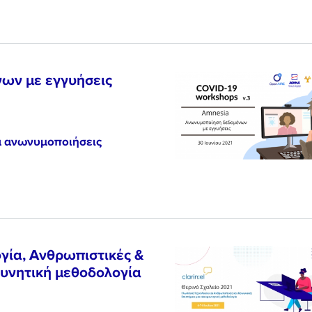
ων με εγγυήσεις
α ανωνυμοποιήσεις
ογία, Ανθρωπιστικές &
ευνητική μεθοδολογία