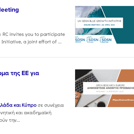
Meeting
 RC invites you to participate
tiative, a joint effort of ...
μα της ΕΕ για
λλάδα και Κύπρο
σε συνέχεια
νητική και ακαδημαϊκή
ύν την...