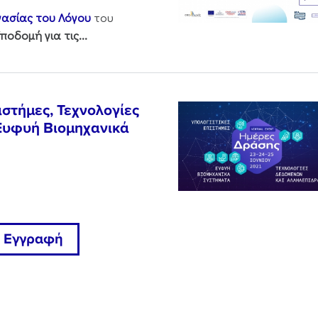
γασίας του Λόγου
του
ποδομή για τις...
στήμες, Τεχνολογίες
Ευφυή Βιομηχανικά
Εγγραφή