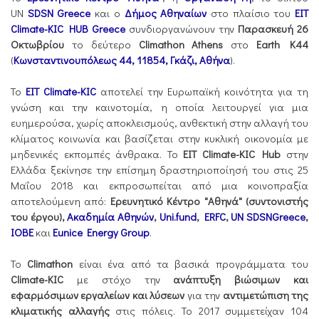
UN
SDSN Greece
και ο
Δήμος Αθηναίων
στο πλαίσιο του
EIT
Climate-KIC HUB Greece
συνδιοργανώνουν την
Παρασκευή 26
Οκτωβρίου
το δεύτερο
Climathon Athens
στο
Earth K44
(
Κωνσταντινουπόλεως 44, 11854, Γκάζι, Αθήνα
).
Το
EIT Climate-KIC
αποτελεί την Ευρωπαϊκή κοινότητα για τη
γνώση και την καινοτομία, η οποία λειτουργεί για μια
ευημερούσα, χωρίς αποκλεισμούς, ανθεκτική στην αλλαγή του
κλίματος κοινωνία και βασίζεται στην κυκλική οικονομία με
μηδενικές εκπομπές άνθρακα. Το
EIT Climate-KIC Hub
στην
Ελλάδα ξεκίνησε την επίσημη δραστηριοποίησή του στις 25
Μαΐου 2018 και εκπροσωπείται από μια κοινοπραξία
αποτελούμενη από:
Ερευνητικό Κέντρο "Αθηνά" (συντονιστής
του έργου),
Ακαδημία Αθηνών
,
Uni.fund
,
ERFC
,
UN SDSNGreece
,
IOBE
και
Eunice Energy Group
.
Το
Climathon
είναι ένα από τα βασικά προγράμματα του
Climate-KIC
με στόχο την
ανάπτυξη βιώσιμων και
εφαρμόσιμων εργαλείων και λύσεων
για την
αντιμετώπιση της
κλιματικής αλλαγής
στις πόλεις. Το 2017 συμμετείχαν 104