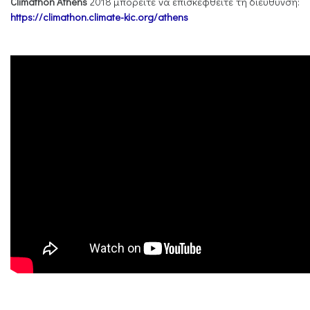
Climathon Athens
2018 μπορείτε να επισκεφθείτε τη διεύθυνση:
https://climathon.climate-kic.org/athens