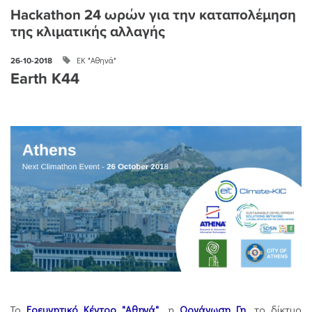
Hackathon 24 ωρών για την καταπολέμηση
της κλιματικής αλλαγής
ΕΚ "Αθηνά"
26-10-2018
Earth K44
Το
Ερευνητικό Κέντρο "Αθηνά"
, η
Οργάνωση Γη
, το δίκτυο