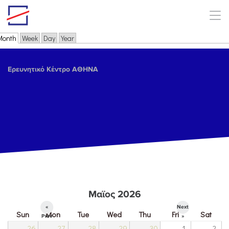
Skip to main content
Month
(active tab)
Week
Day
Year
Primary tabs
Ερευνητικό Κέντρο ΑΘΗΝΑ
Μαϊος 2026
«
Next
Sun
Mon
Tue
Wed
Thu
Fri
Sat
Prev
»
26
27
28
29
30
1
2