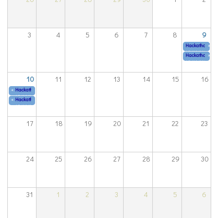
3
4
5
6
7
8
9
Hackathon “Rei
»
05/09/2026
έως
Hackathon “Rei
»
05/09/2026
έως
10
11
12
13
14
15
16
«
Hackathon “Reimagining eHealth in Crete”
05/09/2026
έως
05/10/2026
«
Hackathon “Reimagining eHealth in Crete”
05/09/2026
έως
05/10/2026
17
18
19
20
21
22
23
24
25
26
27
28
29
30
31
1
2
3
4
5
6