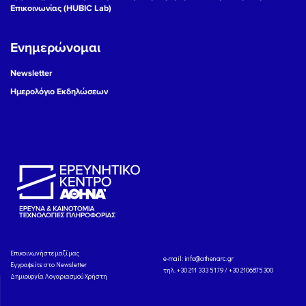
Επικοινωνίας (HUBIC Lab)
Ενημερώνομαι
Newsletter
Ημερολόγιο Εκδηλώσεων
Eπικοινωνήστε μαζί μας
e-mail:
info@athenarc.gr
Εγγραφείτε στο Newsletter
τηλ. +30 211 333 5179 / +30 2106875300
Δημιουργία Λογαριασμού Χρήστη