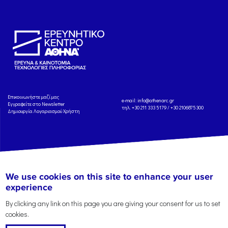
Eπικοινωνήστε μαζί μας
e-mail:
info@athenarc.gr
Εγγραφείτε στο Newsletter
τηλ. +30 211 333 5179 / +30 2106875300
Δημιουργία Λογαριασμού Χρήστη
Copyright: Athena Research Center, 2025
Πολιτική Προστασίας Δεδομένων
We use cookies on this site to enhance your user
Προσωπικού Χαρακτήρα
'Οροι
Χρήσης
Αναφορά
experience
By clicking any link on this page you are giving your consent for us to set
cookies.