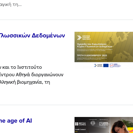
γική τη...
 Γλωσσικών Δεδομένων
και το Ινστιτούτο
Κέντρου Αθηνά διοργανώνουν
ληνική βιομηχανία, τη
he age of AI