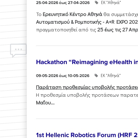
ΕΚ "Αθηνά"
25-04-2026 έως 27-04-2026
Το
Ερευνητικό Κέντρο Αθηνά
θα συμμετάσχ
Αυτοματισμού & Ρομποτικής - Α+R EXPO 202
πραγματοποιηθεί από τις
25 έως τις 27 Απρ
Hackathon “Reimagining eHealth i
ΕΚ "Αθηνά"
09-05-2026 έως 10-05-2026
Παράταση προθεσμίας υποβολής προτάσε
Η προθεσμία υποβολής προτάσεων παρατεί
Μαΐου...
1st Hellenic Robotics Forum (HRF 