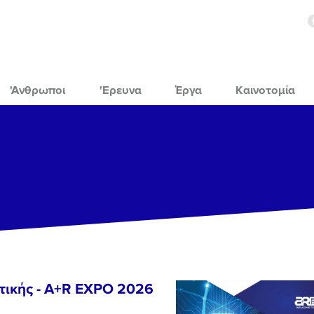
'Ανθρωποι
'Ερευνα
Έργα
Καινοτομία
τικής - A+R EXPO 2026