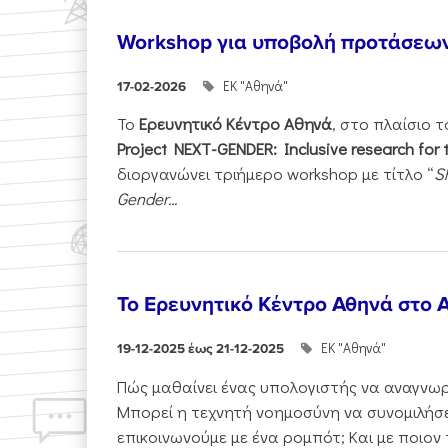
Workshop για υποβολή προτάσεω
ΕΚ "Αθηνά"
17-02-2026
Το
Ερευνητικό Κέντρο Αθηνά
, στο πλαίσιο 
Project NEXT-GENDER: Inclusive research for 
διοργανώνει τριήμερο workshop με τίτλο “
S
Gender...
Το Ερευνητικό Κέντρο Αθηνά στο A
ΕΚ "Αθηνά"
19-12-2025 έως 21-12-2025
Πώς μαθαίνει ένας υπολογιστής να αναγνωρί
Μπορεί η τεχνητή νοημοσύνη να συνομιλήσε
επικοινωνούμε με ένα ρομπότ; Και με ποιον