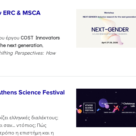
ν ERC & MSCA
του έργου
COST Innovators
the next generation
,
hifting Perspectives: How
thens Science Festival
ζει ελληνικές διαλέκτους;
ι σαν… ντόπιος; Πώς
 τρόπο η επιστήμη και η