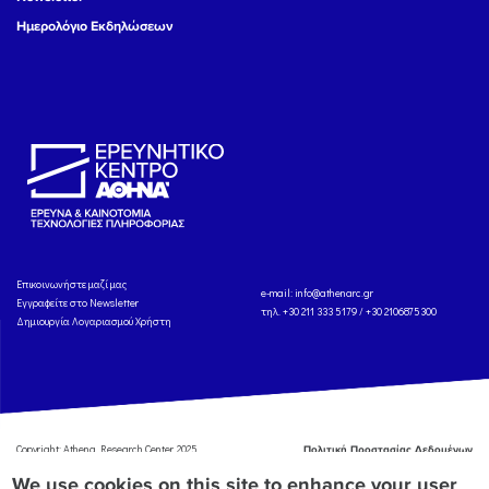
Ημερολόγιο Εκδηλώσεων
Eπικοινωνήστε μαζί μας
e-mail:
info@athenarc.gr
Εγγραφείτε στο Newsletter
τηλ. +30 211 333 5179 / +30 2106875300
Δημιουργία Λογαριασμού Χρήστη
Copyright: Athena Research Center, 2025
Πολιτική Προστασίας Δεδομένων
Προσωπικού Χαρακτήρα
'Οροι
We use cookies on this site to enhance your user