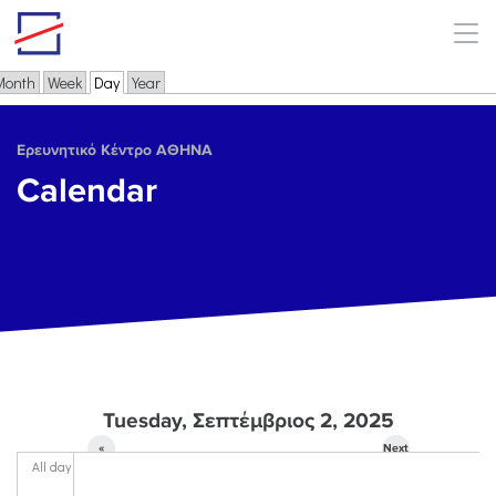
Skip to main content
Month
Week
Day
(active tab)
Year
Primary tabs
Ερευνητικό Κέντρο ΑΘΗΝΑ
Calendar
Tuesday, Σεπτέμβριος 2, 2025
«
Next
All day
Prev
»