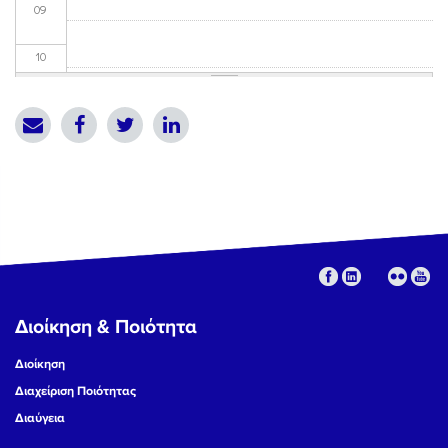
09
10
11
12
13
14
15
Διοίκηση & Ποιότητα
16
Διοίκηση
17
Διαχείριση Ποιότητας
Διαύγεια
18