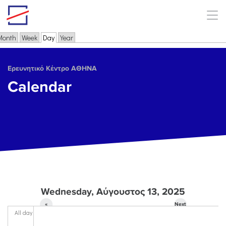
Skip to main content
Month
Week
Day
(active tab)
Year
Primary tabs
Ερευνητικό Κέντρο ΑΘΗΝΑ
Calendar
Wednesday, Αύγουστος 13, 2025
«
Next
All day
Prev
»