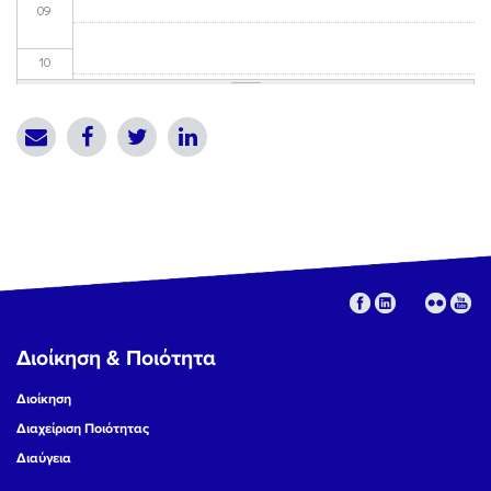
09
10
11
12
13
14
15
Διοίκηση & Ποιότητα
16
Διοίκηση
17
Διαχείριση Ποιότητας
Διαύγεια
18