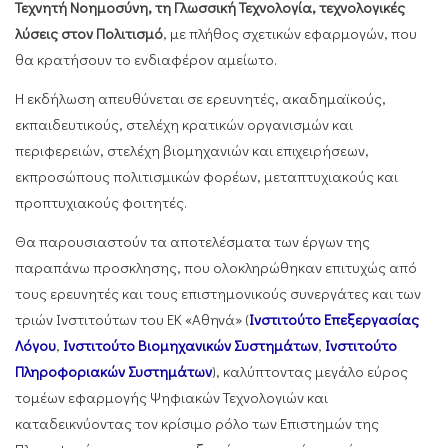
Τεχνητή Νοημοσύνη, τη Γλωσσική Τεχνολογία, τεχνολογικές
λύσεις στον Πολιτισμό
, με πλήθος σχετικών εφαρμογών, που
θα κρατήσουν το ενδιαφέρον αμείωτο.
Η εκδήλωση απευθύνεται σε ερευνητές, ακαδημαϊκούς,
εκπαιδευτικούς, στελέχη κρατικών οργανισμών και
περιφερειών, στελέχη βιομηχανιών και επιχειρήσεων,
εκπροσώπους πολιτισμικών φορέων, μεταπτυχιακούς και
προπτυχιακούς φοιτητές.
Θα παρουσιαστούν τα αποτελέσματα των έργων της
παραπάνω προσκλησης, που ολοκληρώθηκαν επιτυχώς από
τους ερευνητές και τους επιστημονικούς συνεργάτες και των
τριών Ινστιτούτων του ΕΚ «Αθηνά» (
Ινστιτούτο Επεξεργασίας
Λόγου
,
Ινστιτούτο Βιομηχανικών Συστημάτων
,
Ινστιτούτο
Πληροφοριακών Συστημάτων
), καλύπτοντας μεγάλο εύρος
τομέων εφαρμογής Ψηφιακών Τεχνολογιών και
καταδεικνύοντας τον κρίσιμο ρόλο των Επιστημών της