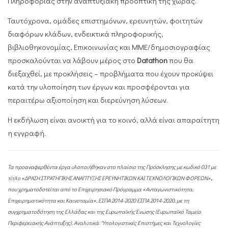
Πληροφορίας στην αναπτυξιακή προοπτική της χώρας.
Ταυτόχρονα, ομάδες επιστημόνων, ερευνητών, φοιτητών
διαφόρων κλάδων, ενδεικτικά πληροφορικής,
βιβλιοθηκονομίας, Επικοινωνίας και ΜΜΕ/δημοσιογραφίας
προσκαλούνται να λάβουν μέρος στο
Datathon
που θα
διεξαχθεί, με προκλήσεις – προβλήματα που έχουν προκύψει
κατά την υλοποίηση των έργων και προσφέρονται για
περαιτέρω αξιοποίηση και διερεύνηση λύσεων.
Η εκδήλωση είναι ανοικτή για το κοινό, αλλά είναι απαραίτητη
η εγγραφή.
Τα προαναφερθέντα έργα υλοποιήθηκαν στο
πλαίσιο της Πρόσκλησης με κωδικό 031 με
,
τίτλο «ΔΡΑΣΗ ΣΤΡΑΤΗΓΙΚΗΣ ΑΝΑΠΤΥΞΗΣ ΕΡΕΥΝΗΤΙΚΩΝ ΚΑΙ ΤΕΧΝΟΛΟΓΙΚΩΝ ΦΟΡΕΩΝ»
που χρηματοδοτείται από το Επιχειρησιακό Πρόγραμμα «Ανταγωνιστικότητα,
Επιχειρηματικότητα και Καινοτομία», ΕΣΠΑ 2014-2020
ΕΣΠΑ 2014-2020, με τη
συγχρηματοδότηση της Ελλάδας και της Ευρωπαϊκής Ένωσης (Ευρωπαϊκό Ταμείο
Περιφερειακής Ανάπτυξης). Αναλυτικά: "
Υπολογιστικές Επιστήμες και Τεχνολογίες