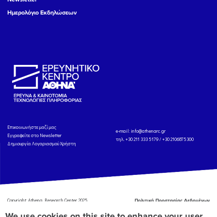
Ημερολόγιο Εκδηλώσεων
Eπικοινωνήστε μαζί μας
e-mail:
info@athenarc.gr
Εγγραφείτε στο Newsletter
τηλ. +30 211 333 5179 / +30 2106875300
Δημιουργία Λογαριασμού Χρήστη
Copyright: Athena Research Center, 2025
Πολιτική Προστασίας Δεδομένων
Προσωπικού Χαρακτήρα
'Οροι
We use cookies on this site to enhance your user