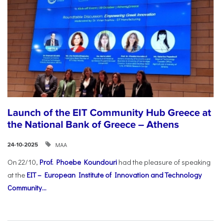
Launch of the EIT Community Hub Greece at
the National Bank of Greece – Athens
ΜΑΑ
24-10-2025
On 22/10,
Prof. Phoebe Koundouri
had the pleasure of speaking
at the
EIT – European Institute of Innovation and Technology
Community...