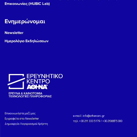
Επικοινωνίας (HUBIC Lab)
Ενημερώνομαι
Newsletter
Ημερολόγιο Εκδηλώσεων
Eπικοινωνήστε μαζί μας
e-mail:
info@athenarc.gr
Εγγραφείτε στο Newsletter
τηλ. +30 211 333 5179 / +30 2106875300
Δημιουργία Λογαριασμού Χρήστη