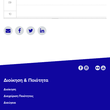
09
10
11
12
13
14
15
Διοίκηση & Ποιότητα
16
Διοίκηση
17
Διαχείριση Ποιότητας
Διαύγεια
18