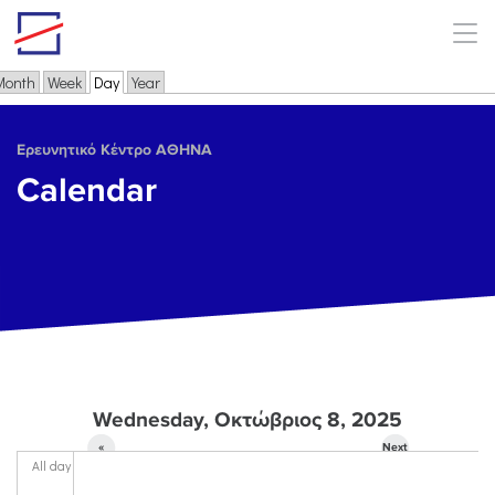
Skip to main content
Month
Week
Day
(active tab)
Year
Primary tabs
Ερευνητικό Κέντρο ΑΘΗΝΑ
Calendar
Wednesday, Οκτώβριος 8, 2025
«
Next
All day
Prev
»