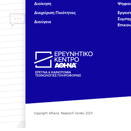
Διοίκηση
Ψηφιακ
17
Διαχείριση Ποιότητας
Εργαστ
Συμπερ
Διαύγεια
18
Επικοι
19
20
21
22
23
Copyright: Athena Research Center, 2025