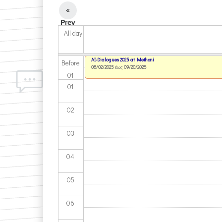
«
Prev
All day
AI-Dialogues 2025 at Methoni
Before
08/02/2025
έως
09/20/2025
01
01
02
03
04
05
06