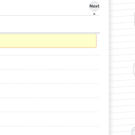
Next
»