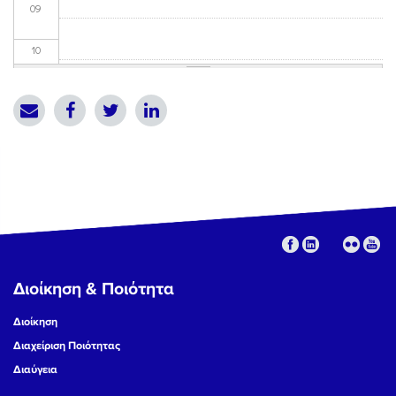
09
10
11
12
13
14
15
Διοίκηση & Ποιότητα
16
Διοίκηση
17
Διαχείριση Ποιότητας
Διαύγεια
18