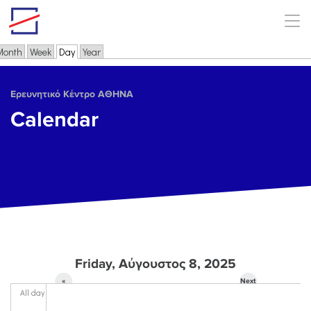
Skip to main content
Month
Week
Day
(active tab)
Year
Primary tabs
Ερευνητικό Κέντρο ΑΘΗΝΑ
Calendar
Friday, Αύγουστος 8, 2025
«
Next
All day
Prev
»