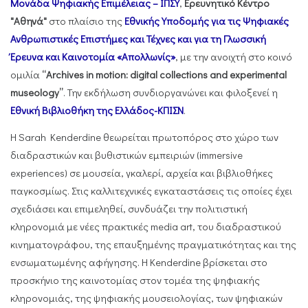
Μονάδα Ψηφιακής Επιμέλειας – ΙΠΣΥ
,
Ερευνητικό Κέντρο
"Αθηνά"
στο πλαίσιο της
Εθνικής Υποδομής για τις Ψηφιακές
Ανθρωπιστικές Επιστήμες και Τέχνες και για τη Γλωσσική
Έρευνα και Καινοτομία «Απολλωνίς»
, με την ανοιχτή στο κοινό
ομιλία
“Archives in motion: digital collections and experimental
museology”
. Την εκδήλωση συνδιοργανώνει και φιλοξενεί η
Εθνική Βιβλιοθήκη της Ελλάδος-ΚΠΙΣΝ
.
Η Sarah Kenderdine θεωρείται πρωτοπόρος στο χώρο των
διαδραστικών και βυθιστικών εμπειριών (immersive
experiences) σε μουσεία, γκαλερί, αρχεία και βιβλιοθήκες
παγκοσμίως. Στις καλλιτεχνικές εγκαταστάσεις τις οποίες έχει
σχεδιάσει και επιμεληθεί, συνδυάζει την πολιτιστική
κληρονομιά με νέες πρακτικές media art, του διαδραστικού
κινηματογράφου, της επαυξημένης πραγματικότητας και της
ενσωματωμένης αφήγησης. Η Kenderdine βρίσκεται στο
προσκήνιο της καινοτομίας στον τομέα της ψηφιακής
κληρονομιάς, της ψηφιακής μουσειολογίας, των ψηφιακών