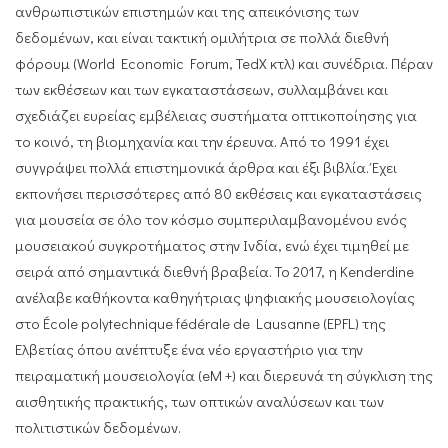
ανθρωπιστικών επιστημών και της απεικόνισης των
δεδομένων, και είναι τακτική ομιλήτρια σε πολλά διεθνή
φόρουμ (World Economic Forum, TedX κτλ) και συνέδρια. Πέραν
των εκθέσεων και των εγκαταστάσεων, συλλαμβάνει και
σχεδιάζει ευρείας εμβέλειας συστήματα οπτικοποίησης για
το κοινό, τη βιομηχανία και την έρευνα. Από το 1991 έχει
συγγράψει πολλά επιστημονικά άρθρα και έξι βιβλία. Έχει
εκπονήσει περισσότερες από 80 εκθέσεις και εγκαταστάσεις
για μουσεία σε όλο τον κόσμο συμπεριλαμβανομένου ενός
μουσειακού συγκροτήματος στην Ινδία, ενώ έχει τιμηθεί με
σειρά από σημαντικά διεθνή βραβεία. Το 2017, η Kenderdine
ανέλαβε καθήκοντα καθηγήτριας ψηφιακής μουσειολογίας
στο École polytechnique fédérale de Lausanne (EPFL) της
Ελβετίας όπου ανέπτυξε ένα νέο εργαστήριο για την
πειραματική μουσειολογία (eM +) και διερευνά τη σύγκλιση της
αισθητικής πρακτικής, των οπτικών αναλύσεων και των
πολιτιστικών δεδομένων.