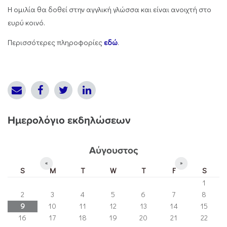
Η ομιλία θα δοθεί στην αγγλική γλώσσα και είναι ανοιχτή στο
ευρύ κοινό.
Περισσότερες πληροφορίες
εδώ
.
Ημερολόγιο εκδηλώσεων
Αύγουστος
«
»
S
M
T
W
T
F
S
1
2
3
4
5
6
7
8
9
10
11
12
13
14
15
16
17
18
19
20
21
22