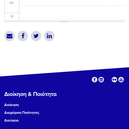
09
10
11
12
13
14
15
Διοίκηση & Ποιότητα
16
Διοίκηση
17
Διαχείριση Ποιότητας
Διαύγεια
18