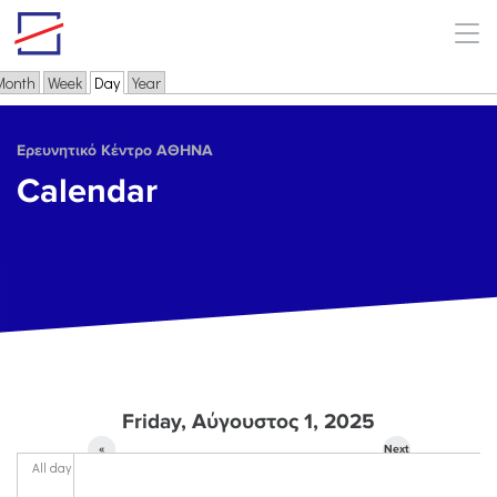
Skip to main content
Month
Week
Day
(active tab)
Year
Primary tabs
Ερευνητικό Κέντρο ΑΘΗΝΑ
Calendar
Friday, Αύγουστος 1, 2025
«
Next
All day
Prev
»