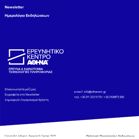
Newsletter
Ημερολόγιο Εκδηλώσεων
Eπικοινωνήστε μαζί μας
e-mail:
info@athenarc.gr
Εγγραφείτε στο Newsletter
τηλ. +30 211 333 5179 / +30 2106875300
Δημιουργία Λογαριασμού Χρήστη
Copyright: Athena Research Center, 2025
Πολιτική Προστασίας Δεδομένων