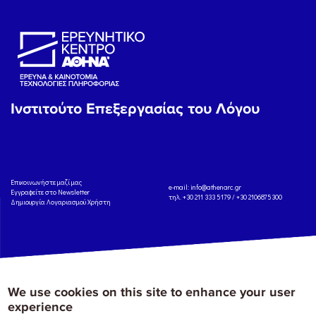
Ινστιτούτο Επεξεργασίας του Λόγου
Eπικοινωνήστε μαζί μας
e-mail:
info@athenarc.gr
Εγγραφείτε στο Newsletter
τηλ. +30 211 333 5179 / +30 2106875300
Δημιουργία Λογαριασμού Χρήστη
Copyright: Athena Research Center, 2025
Πολιτική Προστασίας Δεδομένων
We use cookies on this site to enhance your user
Προσωπικού Χαρακτήρα
'Οροι
Χρήσης
Αναφορά
experience