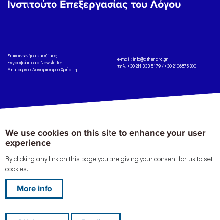
Ινστιτούτο Επεξεργασίας του Λόγου
Eπικοινωνήστε μαζί μας
e-mail:
info@athenarc.gr
Εγγραφείτε στο Newsletter
τηλ. +30 211 333 5179 / +30 2106875300
Δημιουργία Λογαριασμού Χρήστη
Copyright: Athena Research Center, 2025
Πολιτική Προστασίας Δεδομένων
We use cookies on this site to enhance your user
Προσωπικού Χαρακτήρα
'Οροι
Χρήσης
Αναφορά
experience
By clicking any link on this page you are giving your consent for us to set
cookies.
More info
This work is licensed under a
Creative Commons Attribution-ShareAlike 4.0 International
License
, except where specified otherwise.