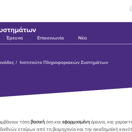
Συστημάτων
Έρευνα
Επικοινωνία
Νέα
ονάδες
Ινστιτούτο Πληροφοριακών Συστημάτων
λαμβάνουν τόσο
βασική
όσο και
εφαρμοσμένη
έρευνα, και χαρακτ
 διεθνών εταίρων από τη βιομηχανία και την ακαδημαϊκή κοινό