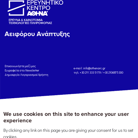
Αειφόρου Ανάπτυξης
Eπικοινωνήστε μαζί μας
e-mail:
info@athenarc.gr
Εγγραφείτε στο Newsletter
τηλ. +30 211 333 5179 / +30 2106875300
Δημιουργία Λογαριασμού Χρήστη
Copyright: Athena Research Center, 2025
Πολιτική Προστασίας Δεδομένων
We use cookies on this site to enhance your user
Προσωπικού Χαρακτήρα
'Οροι
Χρήσης
Αναφορά
experience
By clicking any link on this page you are giving your consent for us to set
cookies.