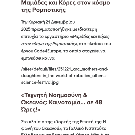
Μαμάδες και Κόρες στον κόσμο
της Ρομποτικής
Την
Κυριακή 21 Δεκεμβρίου
2025
πραγματοποιήθηκε με ιδιαίτερη
επιτυχία το εργαστήριο
«Μαμάδες και Κόρες
στον κόσμο της Ρομποτικής»,
στο πλαίσιο του
έργου
Code4Europe
, το οποίο στοχεύει να
εμπνεύσει και να
/sites/default/files/251221_arc_mothers-and-
daughters-in_the-world-of-robotics_athens-
science-festival.jpg
«Τεχνητή Νοημοσύνη &
Ωκεανός: Καινοτομία… σε 48
Ώρες!»
Στο πλαίσιο της
«Γιορτής της Επιστήμης: Η
φωνή του Ωκεανού»
, το
Γαλλικό Ινστιτούτο
Ελλάδος
και το
Ερευνητικό Κέντρο Αθηνά
σε