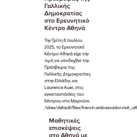
Γαλλικής
Δημοκρατίας
στο Ερευνητικό
Κέντρο Αθηνά
Την
Τρίτη 8 Ιουλίου
2025, το Ερευνητικό
Κέντρο Αθηνά
είχε την
τιμή να υποδεχθεί την
Πρέσβειρα της
Γαλλικής Δημοκρατίας
στην Ελλάδα, κα
Laurence Auer
, στις
εγκαταστάσεις του
Κέντρου στο Μαρούσι.
/sites/default/files/french.ambassador.visit_.a
Μαθητικές
επισκέψεις
στο Αθηνά με