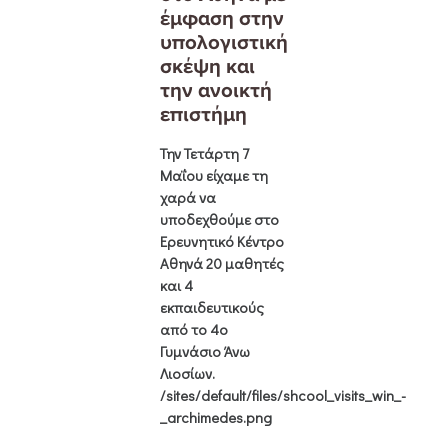
έμφαση στην
υπολογιστική
σκέψη και
την ανοικτή
επιστήμη
Την
Τετάρτη 7
Μαΐου
είχαμε τη
χαρά να
υποδεχθούμε στο
Ερευνητικό Κέντρο
Αθηνά
20 μαθητές
και 4
εκπαιδευτικούς
από το
4ο
Γυμνάσιο Άνω
Λιοσίων
.
/sites/default/files/shcool_visits_win_-
_archimedes.png