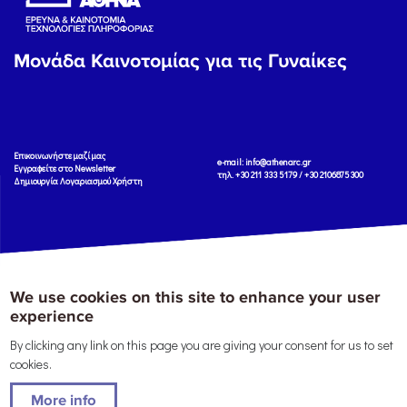
Μονάδα Καινοτομίας για τις Γυναίκες
Eπικοινωνήστε μαζί μας
e-mail:
info@athenarc.gr
Εγγραφείτε στο Newsletter
τηλ. +30 211 333 5179 / +30 2106875300
Δημιουργία Λογαριασμού Χρήστη
Copyright: Athena Research Center, 2025
Πολιτική Προστασίας Δεδομένων
We use cookies on this site to enhance your user
Προσωπικού Χαρακτήρα
'Οροι
Χρήσης
Αναφορά
experience
By clicking any link on this page you are giving your consent for us to set
cookies.
More info