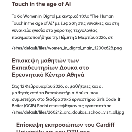
Touch in the age of AI
Το
6ο Women in Digital
με κεντρικό τίτλο "
The Human
Touch in the age of AI
" με έμφαση στις γυναίκες και στη
γυναικεία ηγεσία στο χώρο της τεχνολογίας
πραγματοποιήθηκε την
Πέμπτη 5 Μαρτίου 2026
, στ
/sites/default/files/women_in_digital_main_1200x628.png
Επίσκεψη μαθητών των
Εκπαιδευτηρίων Δούκα στο
Ερευνητικό Κέντρο Αθηνά
Στις
12 Φεβρουαρίου 2026
, οι μαθήτριες και οι
μαθητές από τα
Εκπαιδευτήρια Δούκα
, που
συμμετείχαν στο διαδραστικό εργαστήριο
Girls Code It
Better (GCIB) Sprint
επισκέφθηκαν τις εγκαταστάσε
/sites/default/files/260212_arc_doukas_school_visit_all.jpg
Επίσκεψη εκπροσώπων του Cardiff
University και του DTII στο