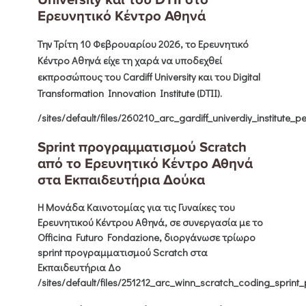
Ερευνητικό Κέντρο Αθηνά
Την
Τρίτη 10 Φεβρουαρίου 2026
, το
Ερευνητικό
Κέντρο Αθηνά
είχε τη χαρά να υποδεχθεί
εκπροσώπους του
Cardiff University
και του
Digital
Transformation Innovation Institute (DTII)
.
/sites/default/files/260210_arc_gardiff_univerdiy_institute_pe
Sprint προγραμματισμού Scratch
από το Ερευνητικό Κέντρο Αθηνά
στα Εκπαιδευτήρια Δούκα
Η
Μονάδα Καινοτομίας για τις Γυναίκες του
Ερευνητικού Κέντρου Αθηνά
, σε συνεργασία με το
Officina Futuro Fondazione
, διοργάνωσε τρίωρο
sprint προγραμματισμού Scratch στα
Εκπαιδευτήρια Δο
/sites/default/files/251212_arc_winn_scratch_coding_sprint