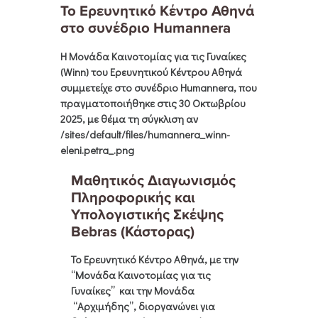
Το Ερευνητικό Κέντρο Αθηνά
στο συνέδριο Humannera
Η
Μονάδα Καινοτομίας για τις Γυναίκες
(Winn)
του
Ερευνητικού Κέντρου Αθηνά
συμμετείχε στο συνέδριο
Humannera,
που
πραγματοποιήθηκε στις
30 Οκτωβρίου
2025
, με θέμα τη σύγκλιση αν
/sites/default/files/humannera_winn-
eleni.petra_.png
Μαθητικός Διαγωνισμός
Πληροφορικής και
Υπολογιστικής Σκέψης
Bebras (Κάστορας)
Το
Ερευνητικό Κέντρο Αθηνά
, με την
“
Μονάδα Καινοτομίας για τις
Γυναίκες”
και την Μονάδα
“Αρχιμήδης”
, διοργανώνει για