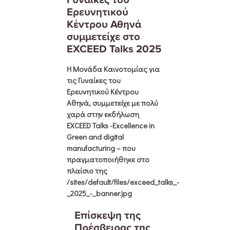
Ερευνητικού
Κέντρου Αθηνά
συμμετείχε στο
EXCEED Talks 2025
Η Μονάδα Καινοτομίας για
τις Γυναίκες του
Ερευνητικού Κέντρου
Αθηνά
, συμμετείχε με πολύ
χαρά στην εκδήλωση
EXCEED Talks -Excellence in
Green and digital
manufacturing
– που
πραγματοποιήθηκε στο
πλαίσιο της
/sites/default/files/exceed_talks_-
_2025_-_banner.jpg
Επίσκεψη της
Πρέσβειρας της