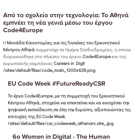
Από το σχολείο στην τεχνολογία: Το Αθηνά
εμπνέει τη νέα γενιά μέσω του έργου
Code4Europe
Η
Μονάδα Καινοτομίας για τις Γυναίκες του Ερευνητικού
Κέντρου Αθηνά
συμμετείχε σε Ημέρα Σταδιοδρομίας, η οποία
διοργανώθηκε στο πλαίσιο του έργου
Code4Europe
και της
ευρωπαϊκής καμπάνιας
Careers in Digit
/sites/default/files/code_main_1200x628.png
EU Code Week #FutureReadyCSR
Το έργο
Code4Europe
, με τη συμμετοχή του Ερευνητικού
Κέντρου Αθηνά, στοχεύει να επεκτείνει και να ενισχύσει την
ψηφιακή εκπαίδευση σε όλη την Ευρώπη, αξιοποιώντας τις
επιτυχίες της
EU Code Week
.
/sites/default/files/csr_codeweek_athenarc.site_.jpg
6o Women in Digital - The Human