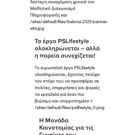
δεύτερη συνεχόμενη χρονιά τον
Μαθητικό Διαγωνισμό
Πληροφορικής και
/sites/default/files/bebras.2025.banner-
site.jpg
Το έργο PSLifestyle
ολοκληρώνεται – αλλά
η πορεία συνεχίζεται!
Tο ευρωπαϊκό έργο
PSLifestyle
ολοκληρώνεται, έχοντας πετύχει
τον στόχο του: να προσφέρει σε
πολίτες, επιχειρήσεις και φορείς
τα εργαλεία για έναν πιο
βιώσιμο και ισορροπημένο τ
/sites/default/files/pslifestyle_0.png
Η Μονάδα
Καινοτομίας για τις
Γυναίκες του