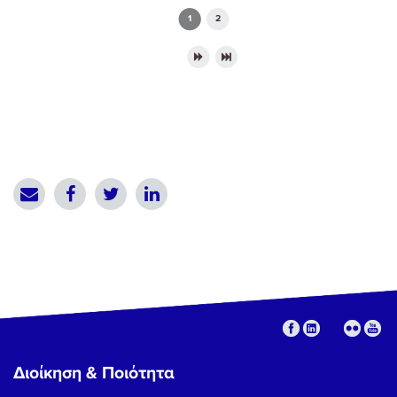
Pages
1
2
Διοίκηση & Ποιότητα