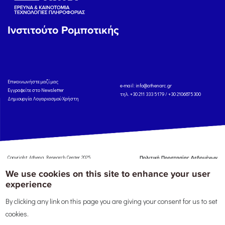
Ινστιτούτο Ρομποτικής
Eπικοινωνήστε μαζί μας
e-mail:
info@athenarc.gr
Εγγραφείτε στο Newsletter
τηλ. +30 211 333 5179 / +30 2106875300
Δημιουργία Λογαριασμού Χρήστη
Copyright: Athena Research Center, 2025
Πολιτική Προστασίας Δεδομένων
Προσωπικού Χαρακτήρα
'Οροι
We use cookies on this site to enhance your user
Χρήσης
Αναφορά
experience
By clicking any link on this page you are giving your consent for us to set
cookies.