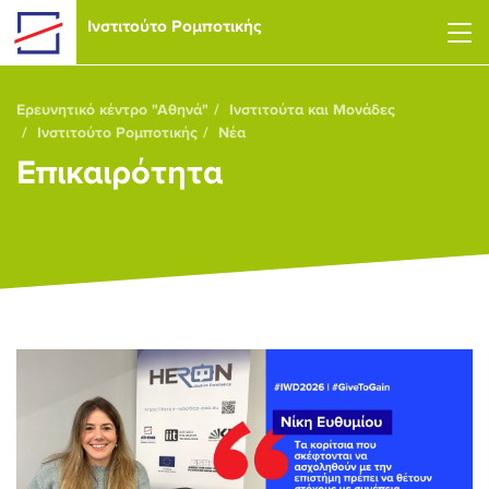
Skip to main content
Ινστιτούτο Ρομποτικής
Ερευνητικό κέντρο "Αθηνά"
Ινστιτούτα και Μονάδες
Ινστιτούτο Ρομποτικής
Νέα
Επικαιρότητα