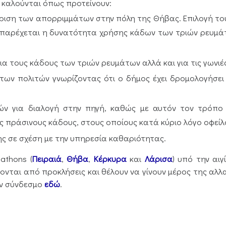
καλούνται όπως προτείνουν:
είριση των απορριμμάτων στην πόλη της Θήβας. Επιλογή τ
α παρέχεται η δυνατότητα χρήσης κάδων των τριών ρευμάτ
ια τους κάδους των τριών ρευμάτων αλλά και για τις γωνι
ων πολιτών γνωρίζοντας ότι ο δήμος έχει δρομολογήσει ε
ών για διαλογή στην πηγή, καθώς με αυτόν τον τρόπο 
πράσινους κάδους, στους οποίους κατά κύριο λόγο οφείλον
ης σε σχέση με την υπηρεσία καθαριότητας.
athons (
Πειραιά
,
Θήβα
,
Κέρκυρα
και
Λάρισα
) υπό την αι
ονται από προκλήσεις και θέλουν να γίνουν μέρος της αλ
ν σύνδεσμο
εδώ
.