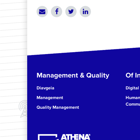
Management & Quality
Of In
Diavgeia
Digital
Management
Human 
Commun
Quality Management