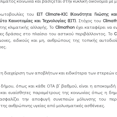
λίματος κοινωνία και βασίζεται στην κυκλική οικονομία με
ρωτοβουλίες του
ΕΙΤ Climate-KIC (Κοινότητα Γνώσης κα
το Καινοτομίας και Τεχνολογίας (ΕΙΤ)
. Στόχος του
Climat
της κλιματικής αλλαγής. Το
Climathon
έχει καταφέρει να ε
μες δράσεις στο πλαίσιο του αστικού περιβάλλοντος. Το
C
ήμονες, ειδικούς και μη, ανθρώπους της τοπικής αυτοδι
ρες.
τη διαχείριση των αποβλήτων και ειδικότερα των στερεώ
δήμου, όπως και κάθε ΟΤΑ β’ βαθμού, είναι η αποκομιδή
και ευαίσθητες παραμέτρους της κοινωνίας όπως η δημ
εξασφαλίζει την αποφυγή συνεπειών μόλυνσης του περ
 της ανθρώπινης υγείας από μολυσματικές ασθένειες.