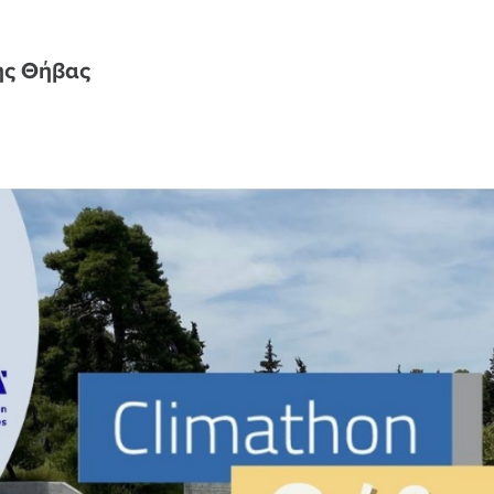
ης Θήβας