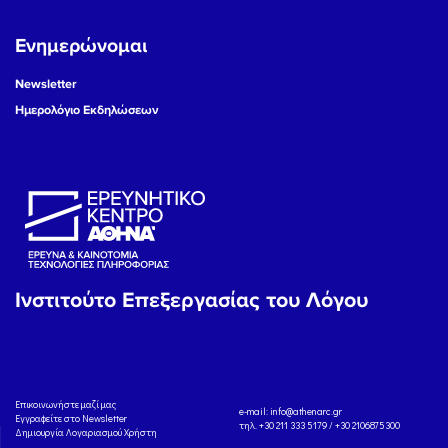
Ενημερώνομαι
Newsletter
Ημερολόγιο Εκδηλώσεων
Ινστιτούτο Επεξεργασίας του Λόγου
Eπικοινωνήστε μαζί μας
e-mail:
info@athenarc.gr
Εγγραφείτε στο Newsletter
τηλ. +30 211 333 5179 / +30 2106875300
Δημιουργία Λογαριασμού Χρήστη