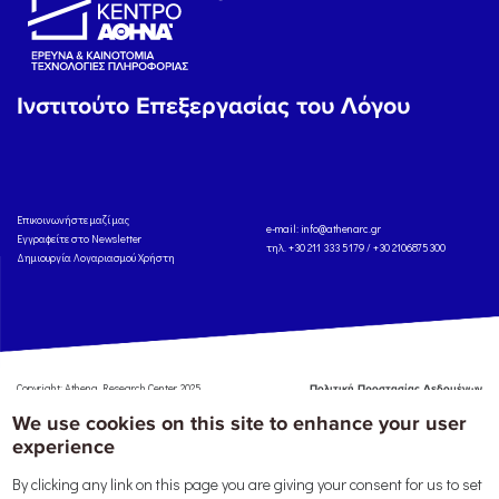
Ινστιτούτο Επεξεργασίας του Λόγου
Eπικοινωνήστε μαζί μας
e-mail:
info@athenarc.gr
Εγγραφείτε στο Newsletter
τηλ. +30 211 333 5179 / +30 2106875300
Δημιουργία Λογαριασμού Χρήστη
Copyright: Athena Research Center, 2025
Πολιτική Προστασίας Δεδομένων
Προσωπικού Χαρακτήρα
'Οροι
We use cookies on this site to enhance your user
Χρήσης
Αναφορά
experience
By clicking any link on this page you are giving your consent for us to set