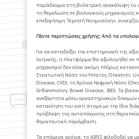
παράδειγμα στη βιοϊατρική ανακάλυψη το ο
τη θεμελίωση σε βιολογικούς μηχανισμούς κ
επεξηγήσιμη Τεχνητή Νοημοσύνη», συνεχίζει 
Πέντε περιπτώσεις χρήσης: Από τα υπολογ
Για να καταδείξει την επιστημονική της αξ
Ιατρικής, η πλατφόρμα θα αξιολογηθεί σε 
μηχανισμοί δεν είναι ακόμη πλήρως κατανοητ
Στεατωτική Νόσο του Ήπατος (Steatotic Live
Disease, CVD), τη Χρόνια Νεφρική Νόσο (Ch
(Inflammatory Bowel Disease, IBD). Τα βα
ανεξάρτητα μέσω εργαστηριακών δοκιμών κ
κατανόηση του γιατί άτομα με την ίδια δι
πρόβλεψη της ανταπόκρισης στη θεραπεία 
θεραπευτική παρέμβαση.
Τα επόμενα χρόνια, το AIRIS φιλοδοξεί να 