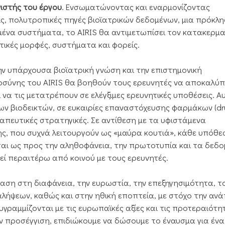
ιστής του έργου
. Ενσωματώνοντας και εναρμονίζοντας
ίς, πολυτροπικές πηγές βιοϊατρικών δεδομένων, μια πρόκλ
μένα συστήματα, το AIRIS θα αντιμετωπίσει τον κατακερμ
ικές μορφές, συστήματα και φορείς.
ν υπάρχουσα βιοϊατρική γνώση και την επιστημονική
μοσύνης του AIRIS θα βοηθούν τους ερευνητές να αποκαλύ
α τις μετατρέπουν σε ελέγξιμες ερευνητικές υποθέσεις. Α
ν βιοδεικτών, σε ευκαιρίες επαναστόχευσης φαρμάκων (d
εραπευτικές στρατηγικές. Σε αντίθεση με τα υφιστάμενα
ς, που συχνά λειτουργούν ως «μαύρα κουτιά», κάθε υπόθε
αι ως προς την αληθοφάνεια, την πρωτοτυπία και τα δεδ
ί περαιτέρω από κοινού με τους ερευνητές.
μφαση στη διαφάνεια, την ευρωστία, την επεξηγησιμότητα, τ
λήψεων, καθώς και στην ηθική εποπτεία, με στόχο την αν
ραμμίζονται με τις ευρωπαϊκές αξίες και τις προτεραιότη
ν προσέγγιση, επιδιώκουμε να δώσουμε το έναυσμα για ένα