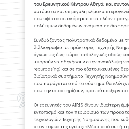
του Ερευνητικού Κέντρου Αθηνά και συντον
αυτόματα και σε μεγάλη κλίμακα ετερογενε
που υφίσταται ακόμη και στα πλέον προηγ
πολύτιμων δεδομένων ανάμεσα σε διαφορετ
Συνδυάζοντας πολυτροπικά δεδομένα με τη
βιβλιογραφία, οι πράκτορες Τεχνητής Νοη
άγνωστες έως τώρα παθολογικές οδούς και ν
μπορούν να οδηγήσουν στην ανακάλυψη νέω
repurposing) και σε πιο εξατομικευμένες θ
βιοϊατρικά συστήματα Τεχνητής Νοημοσύνη
που παράγεται από το σύστημα θα ελέγχετ
που την υποστηρίζουν, προτού επεξεργαστε
Οι ερευνητές του AIRIS δίνουν ιδιαίτερη έ
εντοπισμό και τον περιορισμό των προκατα
τεχνολογιών Τεχνητής Νοημοσύνης που ευθυγ
στον τομέα της υγείας: «Μέσα από αυτή τη