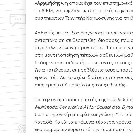
«Αρχιμήδης»
, η οποία έχει τον επιστημονικ
το AIRIS, να συμβάλει καθοριστικά στην αν
συστημάτων Τεχνητής Νοημοσύνης για τη β
Ασθενείς με την ίδια διάγνωση μπορεί να π
ανταπόκριση σε θεραπείες, διαφορές που ο
περιβαλλοντικών παραγόντων. Τα σημεριν
στη μοντελοποίηση τέτοιων ασθενειών μαθα
δεδομένα εκπαίδευσής τους, αντί για τους
Ως αποτέλεσμα, οι προβλέψεις τους μπορεί 
ερευνητές. Αυτό ισχύει ιδιαίτερα για νόσου
ακόμη και από τους ίδιους τους ειδικούς.
Για την αντιμετώπιση αυτής της θεμελιώδου
Multimodal
Generative
AI
for
Causal
and
Dynam
διεπιστημονική εμπειρία και γνώση 21 εταί
Καναδά. Κατά τα επόμενα τέσσερα χρόνια, 
εκατομμυρίων ευρώ από την Ευρωπαϊκή Ένω