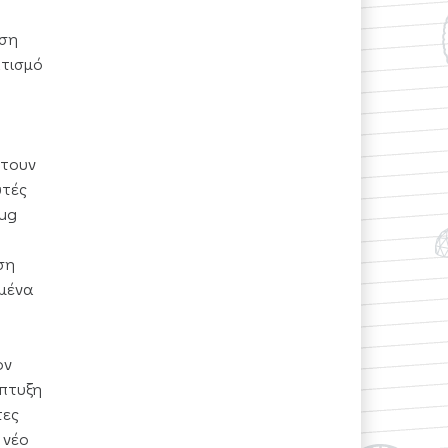
ηση
ατισμό
πτουν
υτές
rug
ση
ομένα
ον
άπτυξη
τες
 νέο