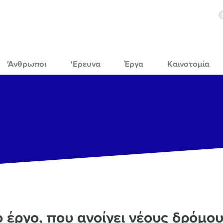
'Ανθρωποι
'Ερευνα
Έργα
Καινοτομία
ό έργο, που ανοίγει νέους δρόμο