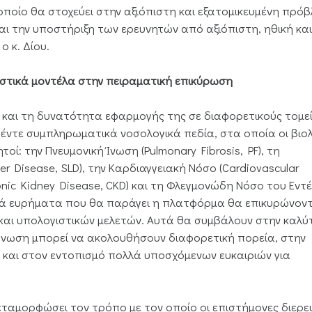
ποίο θα στοχεύει στην αξιόπιστη και εξατομικευμένη πρόβ
αι την υποστήριξη των ερευνητών από αξιόπιστη, ηθική και
ο κ. Δίου.
ιστικά μοντέλα στην πειραματική επικύρωση
ία και τη δυνατότητα εφαρμογής της σε διαφορετικούς τομε
πέντε συμπληρωματικά νοσολογικά πεδία, στα οποία οι βιολ
οί: την Πνευμονική Ίνωση (Pulmonary Fibrosis, PF), τη
r Disease, SLD), την Καρδιαγγειακή Νόσο (Cardiovascular
ronic Kidney Disease, CKD) και τη Φλεγμονώδη Νόσο του Εντ
σικά ευρήματα που θα παράγει η πλατφόρμα θα επικυρώνον
αι υπολογιστικών μελετών. Αυτά θα συμβάλουν στην καλύ
άγνωση μπορεί να ακολουθήσουν διαφορετική πορεία, στην
και στον εντοπισμό πολλά υποσχόμενων ευκαιριών για
μεταμορφώσει τον τρόπο με τον οποίο οι επιστήμονες διερε