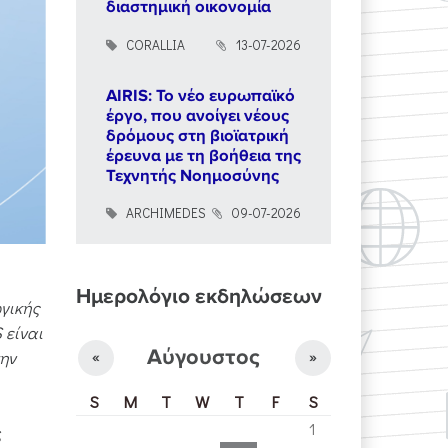
διαστημική οικονομία
CORALLIA
13-07-2026
AIRIS: Το νέο ευρωπαϊκό
έργο, που ανοίγει νέους
δρόμους στη βιοϊατρική
έρευνα με τη βοήθεια της
Τεχνητής Νοημοσύνης
ARCHIMEDES
09-07-2026
Ημερολόγιο εκδηλώσεων
ωγικής
S
είναι
Αύγουστος
ην
«
»
S
M
T
W
T
F
S
1
ς