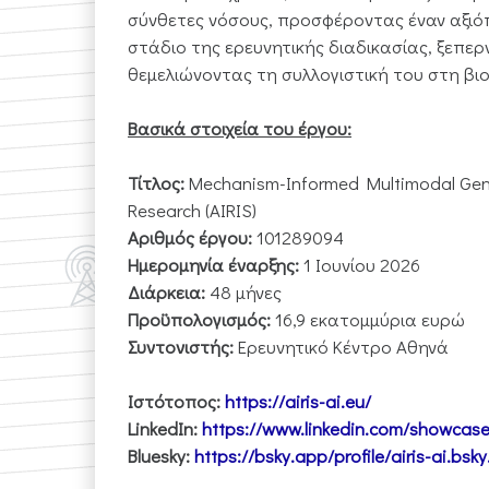
σύνθετες νόσους, προσφέροντας έναν αξιό
στάδιο της ερευνητικής διαδικασίας, ξεπε
θεμελιώνοντας τη συλλογιστική του στη βι
Βασικά
στοιχεία
του
έργου:
Τίτλος:
Mechanism-Informed Multimodal Gene
Research (AIRIS)
Αριθμός έργου:
101289094
Ημερομηνία έναρξης:
1 Ιουνίου 2026
Διάρκεια:
48 μήνες
Προϋπολογισμός:
16,9 εκατομμύρια ευρώ
Συντονιστής:
Ερευνητικό Κέντρο Αθηνά
Ιστότοπος:
https://airis-ai.eu/
LinkedIn:
https://www.linkedin.com/showcase/
Bluesky:
https://bsky.app/profile/airis-ai.bsky