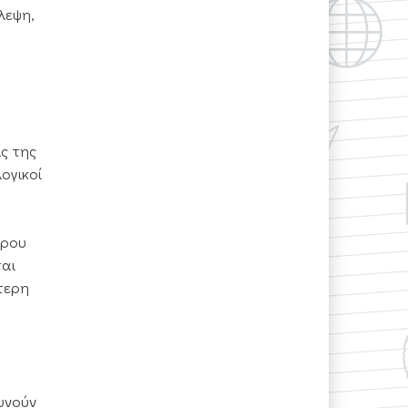
λεψη,
ίς της
ογικοί
έρου
ται
τερη
υνούν