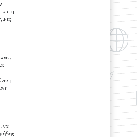
ν
 και η
γικές
σεις,
λα
l
όνιση
ωγή
ι να
ιμήδης