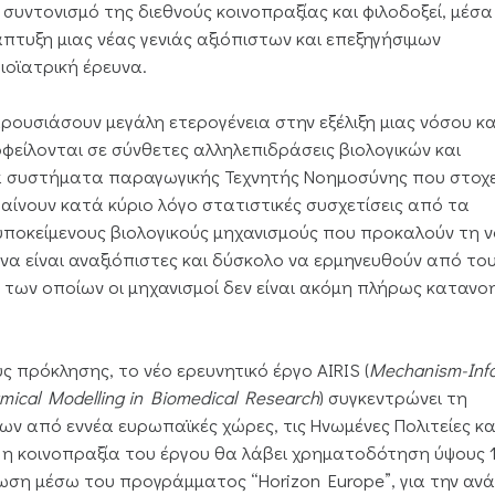
ό συντονισμό της διεθνούς κοινοπραξίας και φιλοδοξεί, μέσ
άπτυξη μιας νέας γενιάς αξιόπιστων και επεξηγήσιμων
ιοϊατρική έρευνα.
αρουσιάσουν μεγάλη ετερογένεια στην εξέλιξη μιας νόσου κα
φείλονται σε σύνθετες αλληλεπιδράσεις βιολογικών και
ά συστήματα παραγωγικής Τεχνητής Νοημοσύνης που στοχ
ίνουν κατά κύριο λόγο στατιστικές συσχετίσεις από τα
 υποκείμενους βιολογικούς μηχανισμούς που προκαλούν τη ν
να είναι αναξιόπιστες και δύσκολο να ερμηνευθούν από το
ς των οποίων οι μηχανισμοί δεν είναι ακόμη πλήρως κατανοη
ς πρόκλησης, το νέο ερευνητικό έργο AIRIS (
Mechanism
-In
ical
Modelling
in
Biomedical
Research
) συγκεντρώνει τη
ρων από εννέα ευρωπαϊκές χώρες, τις Ηνωμένες Πολιτείες κα
η κοινοπραξία του έργου θα λάβει χρηματοδότηση ύψους 1
ση μέσω του προγράμματος “Horizon Europe”, για την αν