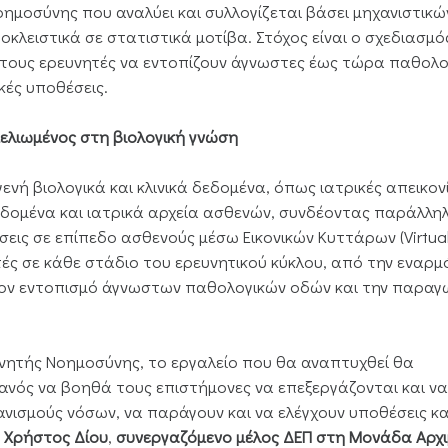
μοσύνης που αναλύει και συλλογίζεται βάσει μηχανιστικώ
κλειστικά σε στατιστικά μοτίβα. Στόχος είναι ο σχεδιασμός
τους ερευνητές να εντοπίζουν άγνωστες έως τώρα παθολο
κές υποθέσεις.
ελιωμένος στη βιολογική γνώση
ή βιολογικά και κλινικά δεδομένα, όπως ιατρικές απεικονί
εδομένα και ιατρικά αρχεία ασθενών, συνδέοντας παράλλη
άσεις σε επίπεδο ασθενούς μέσω Εικονικών Κυττάρων (Virtua
ητές σε κάθε στάδιο του ερευνητικού κύκλου, από την εναρμ
ον εντοπισμό άγνωστων παθολογικών οδών και την παραγ
ητής Νοημοσύνης, το εργαλείο που θα αναπτυχθεί θα
ικανός να βοηθά τους επιστήμονες να επεξεργάζονται και να
ανισμούς νόσων, να παράγουν και να ελέγχουν υποθέσεις κα
ο
Χρήστος Δίου
,
συνεργαζόμενο μέλος ΔΕΠ στη Μονάδα Αρχ