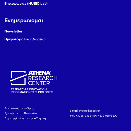
Επικοινωνίας (HUBIC Lab)
Ενημερώνομαι
Newsletter
Ημερολόγιο Εκδηλώσεων
Eπικοινωνήστε μαζί μας
e-mail:
info@athenarc.gr
Εγγραφείτε στο Newsletter
τηλ. +30 211 333 5179 / +30 2106875300
Δημιουργία Λογαριασμού Χρήστη