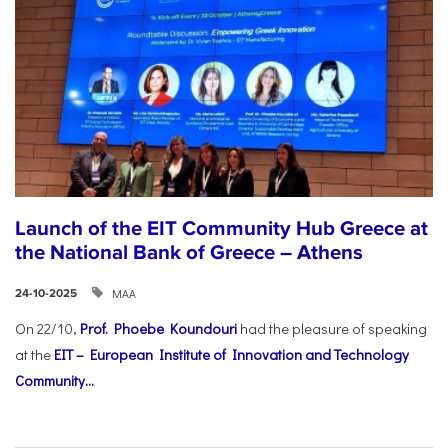
Launch of the EIT Community Hub Greece at
the National Bank of Greece – Athens
ΜΑΑ
24-10-2025
On 22/10,
Prof. Phoebe Koundouri
had the pleasure of speaking
at the
EIT – European Institute of Innovation and Technology
Community...