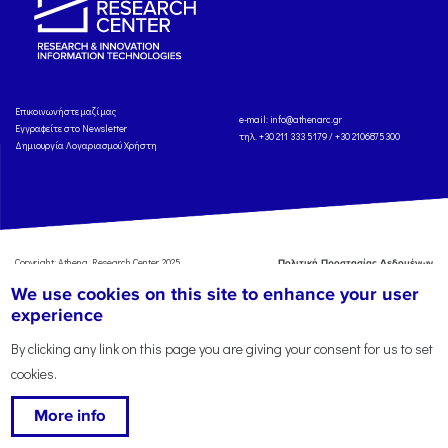
Eπικοινωνήστε μαζί μας
e-mail:
info@athenarc.gr
Εγγραφείτε στο Newsletter
τηλ. +30 211 333 5179 / +30 2106875300
Δημιουργία Λογαριασμού Χρήστη
Copyright: Athena Research Center, 2025
Πολιτική Προστασίας Δεδομένων
Προσωπικού Χαρακτήρα
'Οροι
We use cookies on this site to enhance your user
Χρήσης
Αναφορά
experience
By clicking any link on this page you are giving your consent for us to set
cookies.
More info