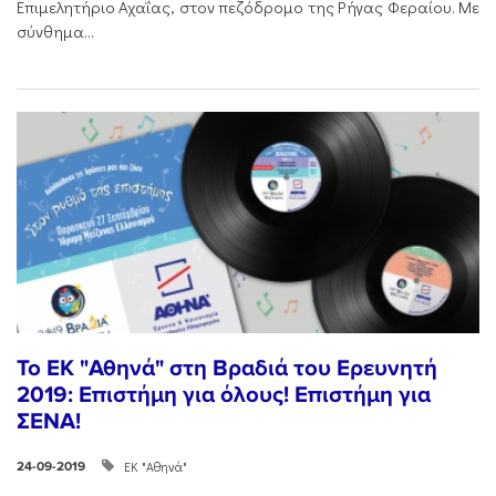
Επιμελητήριο Αχαΐας, στον πεζόδρομο της Ρήγας Φεραίου. Με
σύνθημα...
Το ΕK "Αθηνά" στη Βραδιά του Ερευνητή
2019: Επιστήμη για όλους! Επιστήμη για
ΣΕΝΑ!
ΕΚ "Αθηνά"
24-09-2019