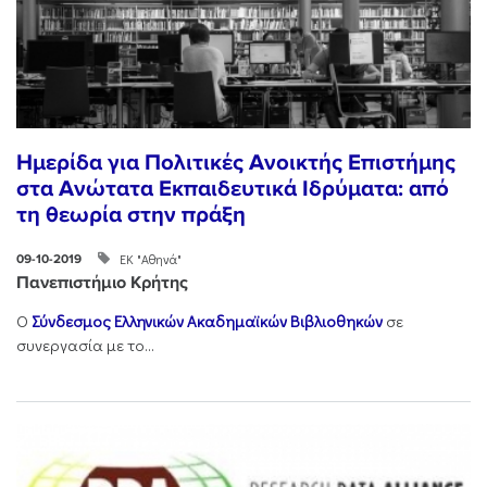
Ημερίδα για Πολιτικές Ανοικτής Επιστήμης
στα Ανώτατα Εκπαιδευτικά Ιδρύματα: από
τη θεωρία στην πράξη
ΕΚ "Αθηνά"
09-10-2019
Πανεπιστήμιο Κρήτης
Ο
Σύνδεσμος Ελληνικών Ακαδημαϊκών Βιβλιοθηκών
σε
συνεργασία με το...