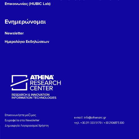
Επικοινωνίας (HUBIC Lab)
Ενημερώνομαι
Newsletter
Ημερολόγιο Εκδηλώσεων
Eπικοινωνήστε μαζί μας
e-mail:
info@athenarc.gr
Εγγραφείτε στο Newsletter
τηλ. +30 211 333 5179 / +30 2106875300
Δημιουργία Λογαριασμού Χρήστη