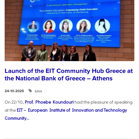
Launch of the EIT Community Hub Greece at
the National Bank of Greece – Athens
ΜΑΑ
24-10-2025
On 22/10,
Prof. Phoebe Koundouri
had the pleasure of speaking
at the
EIT – European Institute of Innovation and Technology
Community...