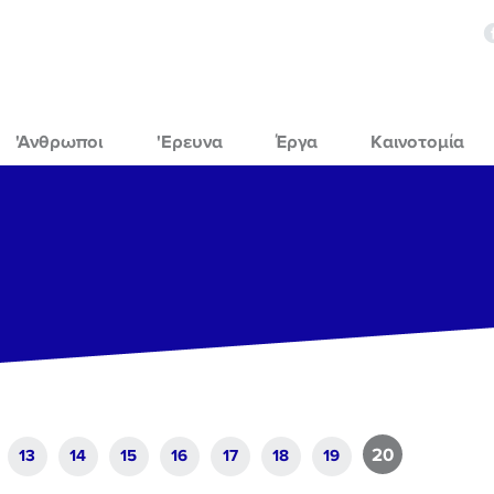
'Ανθρωποι
'Ερευνα
Έργα
Καινοτομία
20
13
14
15
16
17
18
19