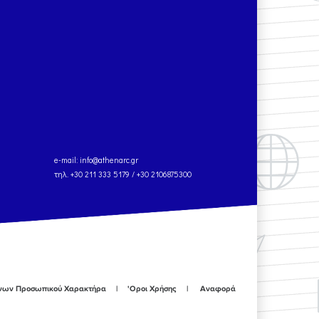
e-mail:
info@athenarc.gr
τηλ. +30 211 333 5179 / +30 2106875300
ένων Προσωπικού Χαρακτήρα
'Οροι Χρήσης
Αναφορά