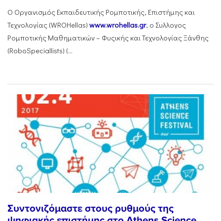
Ο Οργανισμός Εκπαιδευτικής Ρομποτικής, Επιστήμης και
Τεχνολογίας (WROHellas)
www.wrohellas.gr
, ο Συλλογος
Ρομποτικής Μαθηματικών – Φυςικής και Τεχνολογίας Ξάνθης
(RoboSpeciallists) (...
Συντονιζόμαστε στους ρυθμούς της
ψηφιακής επιστήμης στο Athens Science