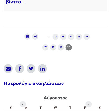
βίντεο...
Pages
…
12
13
14
15
16
17
18
19
20
Ημερολόγιο εκδηλώσεων
Αύγουστος
«
»
S
M
T
W
T
F
S