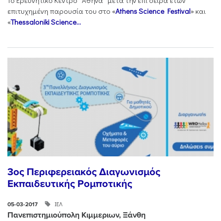
Το Ερευνητικό Κέντρο “Αθηνά” μετά την επί σειρά ετών
επιτυχημένη παρουσία του στο «
Athens Science Festival
» και
«
Thessaloniki Science...
3ος Περιφερειακός Διαγωνισμός
Εκπαιδευτικής Ρομποτικής
ΙΕΛ
05-03-2017
Πανεπιστημιούπολη Κιμμεριων, Ξάνθη