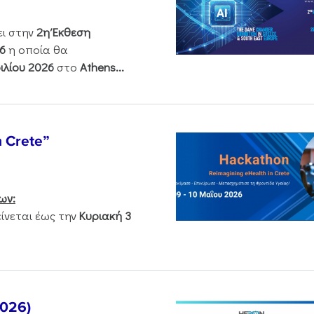
ει στην
2η Έκθεση
6
η οποία θα
ιλίου 2026
στο
Athens...
n Crete”
ων:
νεται έως την
Κυριακή 3
2026)