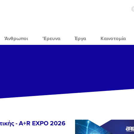
'Ανθρωποι
'Ερευνα
Έργα
Καινοτομία
τικής - A+R EXPO 2026