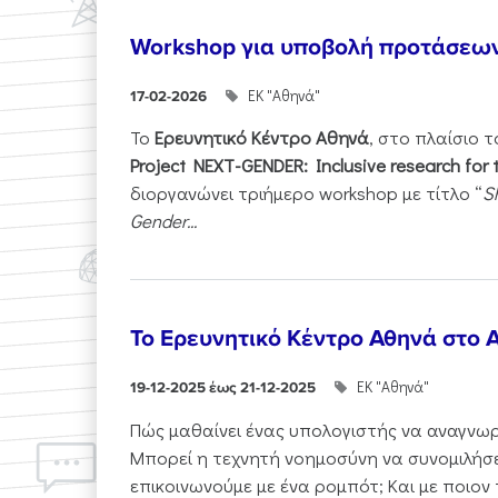
Workshop για υποβολή προτάσεω
ΕΚ "Αθηνά"
17-02-2026
Το
Ερευνητικό Κέντρο Αθηνά
, στο πλαίσιο 
Project NEXT-GENDER: Inclusive research for 
διοργανώνει τριήμερο workshop με τίτλο “
S
Gender...
Το Ερευνητικό Κέντρο Αθηνά στο A
ΕΚ "Αθηνά"
19-12-2025 έως 21-12-2025
Πώς μαθαίνει ένας υπολογιστής να αναγνωρί
Μπορεί η τεχνητή νοημοσύνη να συνομιλήσε
επικοινωνούμε με ένα ρομπότ; Και με ποιον