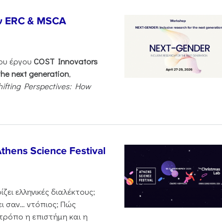
ν ERC & MSCA
του έργου
COST Innovators
the next generation
,
hifting Perspectives: How
thens Science Festival
ζει ελληνικές διαλέκτους;
ι σαν… ντόπιος; Πώς
 τρόπο η επιστήμη και η