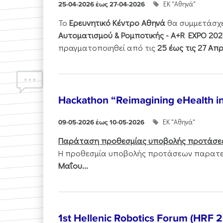
ΕΚ "Αθηνά"
25-04-2026 έως 27-04-2026
Το
Ερευνητικό Κέντρο Αθηνά
θα συμμετάσχ
Αυτοματισμού & Ρομποτικής - Α+R EXPO 202
πραγματοποιηθεί από τις
25 έως τις 27 Απρ
Hackathon “Reimagining eHealth i
ΕΚ "Αθηνά"
09-05-2026 έως 10-05-2026
Παράταση προθεσμίας υποβολής προτάσε
Η προθεσμία υποβολής προτάσεων παρατεί
Μαΐου...
1st Hellenic Robotics Forum (HRF 