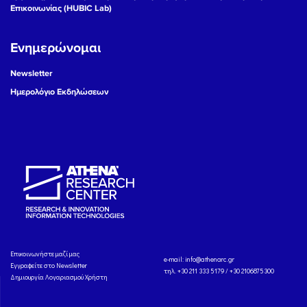
Επικοινωνίας (HUBIC Lab)
Ενημερώνομαι
Newsletter
Ημερολόγιο Εκδηλώσεων
Eπικοινωνήστε μαζί μας
e-mail:
info@athenarc.gr
Εγγραφείτε στο Newsletter
τηλ. +30 211 333 5179 / +30 2106875300
Δημιουργία Λογαριασμού Χρήστη