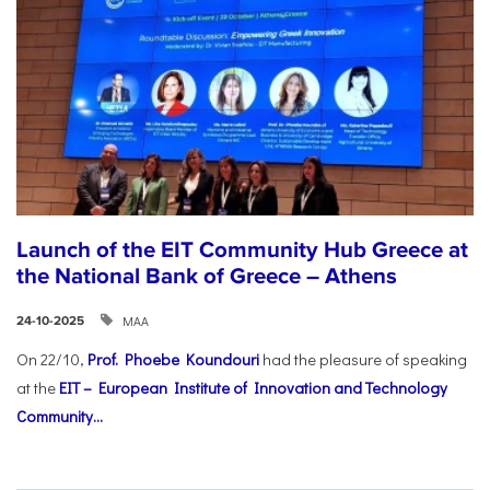
Launch of the EIT Community Hub Greece at
the National Bank of Greece – Athens
ΜΑΑ
24-10-2025
On 22/10,
Prof. Phoebe Koundouri
had the pleasure of speaking
at the
EIT – European Institute of Innovation and Technology
Community...