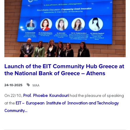
Launch of the EIT Community Hub Greece at
the National Bank of Greece – Athens
ΜΑΑ
24-10-2025
On 22/10,
Prof. Phoebe Koundouri
had the pleasure of speaking
at the
EIT – European Institute of Innovation and Technology
Community...