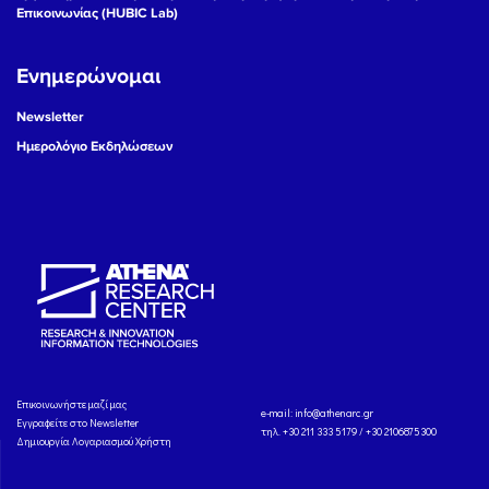
Επικοινωνίας (HUBIC Lab)
Ενημερώνομαι
Newsletter
Ημερολόγιο Εκδηλώσεων
Eπικοινωνήστε μαζί μας
e-mail:
info@athenarc.gr
Εγγραφείτε στο Newsletter
τηλ. +30 211 333 5179 / +30 2106875300
Δημιουργία Λογαριασμού Χρήστη