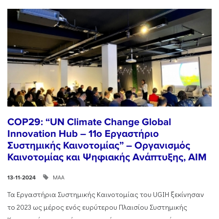
COP29: “UN Climate Change Global
Innovation Hub – 11ο Εργαστήριο
Συστημικής Καινοτομίας” – Οργανισμός
Καινοτομίας και Ψηφιακής Ανάπτυξης, AIM
ΜΑΑ
13-11-2024
Τα Εργαστήρια Συστημικής Καινοτομίας του UGIH ξεκίνησαν
το 2023 ως μέρος ενός ευρύτερου Πλαισίου Συστημικής