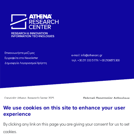
Eπικοινωνήστε μαζί μας
e-mail:
info@athenarc.gr
Εγγραφείτε στο Newsletter
τηλ. +30 211 333 5179 / +30 2106875300
Δημιουργία Λογαριασμού Χρήστη
Copyright: Athena Research Center, 2025
Πολιτική Προστασίας Δεδομένων
Προσωπικού Χαρακτήρα
'Οροι
We use cookies on this site to enhance your user
Χρήσης
Αναφορά
experience
By clicking any link on this page you are giving your consent for us to set
cookies.