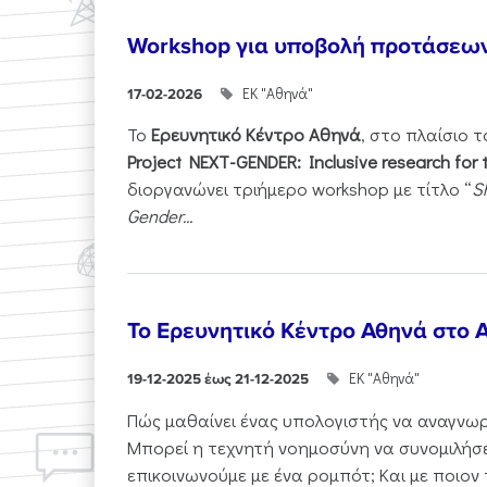
Workshop για υποβολή προτάσεω
ΕΚ "Αθηνά"
17-02-2026
Το
Ερευνητικό Κέντρο Αθηνά
, στο πλαίσιο 
Project NEXT-GENDER: Inclusive research for 
διοργανώνει τριήμερο workshop με τίτλο “
S
Gender...
Το Ερευνητικό Κέντρο Αθηνά στο A
ΕΚ "Αθηνά"
19-12-2025 έως 21-12-2025
Πώς μαθαίνει ένας υπολογιστής να αναγνωρί
Μπορεί η τεχνητή νοημοσύνη να συνομιλήσε
επικοινωνούμε με ένα ρομπότ; Και με ποιον