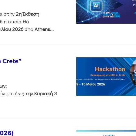
ει στην
2η Έκθεση
6
η οποία θα
ιλίου 2026
στο
Athens...
n Crete”
ων:
νεται έως την
Κυριακή 3
2026)