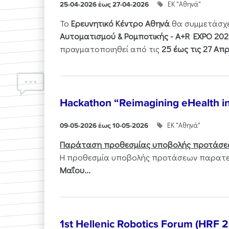
ΕΚ "Αθηνά"
25-04-2026 έως 27-04-2026
Το
Ερευνητικό Κέντρο Αθηνά
θα συμμετάσχ
Αυτοματισμού & Ρομποτικής - Α+R EXPO 202
πραγματοποιηθεί από τις
25 έως τις 27 Απρ
Hackathon “Reimagining eHealth i
ΕΚ "Αθηνά"
09-05-2026 έως 10-05-2026
Παράταση προθεσμίας υποβολής προτάσε
Η προθεσμία υποβολής προτάσεων παρατεί
Μαΐου...
1st Hellenic Robotics Forum (HRF 