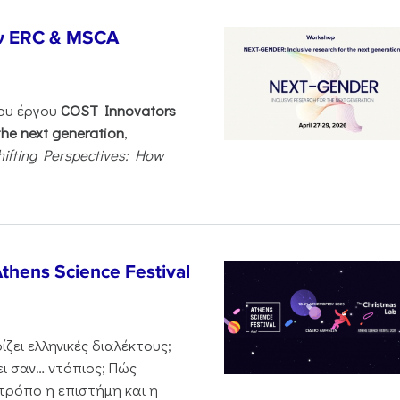
ν ERC & MSCA
του έργου
COST Innovators
the next generation
,
hifting Perspectives: How
thens Science Festival
ζει ελληνικές διαλέκτους;
ι σαν… ντόπιος; Πώς
 τρόπο η επιστήμη και η