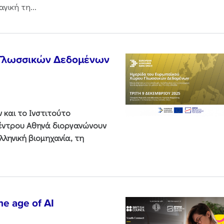
γική τη...
 Γλωσσικών Δεδομένων
και το Ινστιτούτο
Κέντρου Αθηνά διοργανώνουν
ληνική βιομηχανία, τη
he age of AI