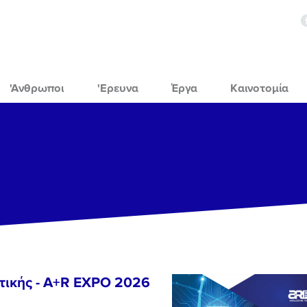
'Ανθρωποι
'Ερευνα
Έργα
Καινοτομία
τικής - A+R EXPO 2026