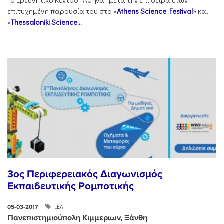
Το Ερευνητικό Κέντρο “Αθηνά” μετά την επί σειρά ετών
επιτυχημένη παρουσία του στο «
Athens Science Festival
» και
«
Thessaloniki Science...
3ος Περιφερειακός Διαγωνισμός
Εκπαιδευτικής Ρομποτικής
ΙΕΛ
05-03-2017
Πανεπιστημιούπολη Κιμμεριων, Ξάνθη