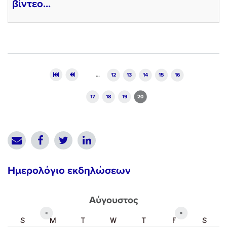
βίντεο...
Pages
…
12
13
14
15
16
17
18
19
20
Ημερολόγιο εκδηλώσεων
Αύγουστος
«
»
S
M
T
W
T
F
S