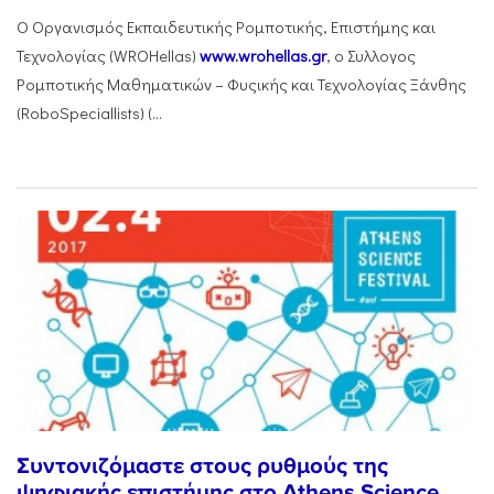
Ο Οργανισμός Εκπαιδευτικής Ρομποτικής, Επιστήμης και
Τεχνολογίας (WROHellas)
www.wrohellas.gr
, ο Συλλογος
Ρομποτικής Μαθηματικών – Φυςικής και Τεχνολογίας Ξάνθης
(RoboSpeciallists) (...
Συντονιζόμαστε στους ρυθμούς της
ψηφιακής επιστήμης στο Athens Science